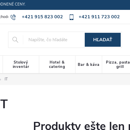
ODNENÉ CENY.
+421 915 823 002
+421 911 723 002
chodné podmienky
Ochrana osobných údajov
Cookies policy
HĽADAŤ
Stolový
Hotel &
Pizza, past
Bar & káva
inventár
catering
grill
IT
IT
Produkty ešte len 