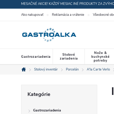
Prejsť
MESAČNÉ AKCIE! KAŽDÝ MESIAC INÉ PRODUKTY ZA ZVÝH
na
Ako nakupovať
Reklamácia a vrátenie
Všeobecné ob
obsah
Nože &
Stolové
Gastrozariadenia
kuchynské
zariadenia
potreby
Stolový inventár
Porcelán
A'la Carte Verlo
Domov
B
Preskočiť
Kategórie
kategórie
o
Gastrozariadenia