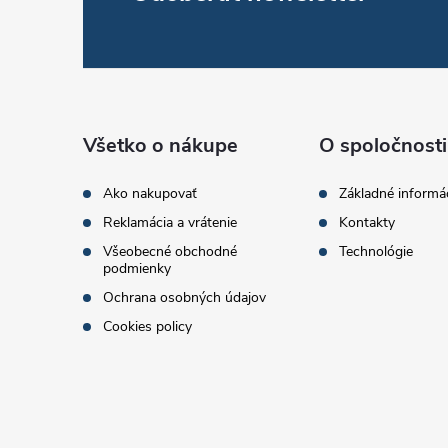
Z
á
p
ä
Všetko o nákupe
O spoločnosti
t
Ako nakupovať
Základné informá
Reklamácia a vrátenie
Kontakty
i
Všeobecné obchodné
Technológie
podmienky
e
Ochrana osobných údajov
Cookies policy