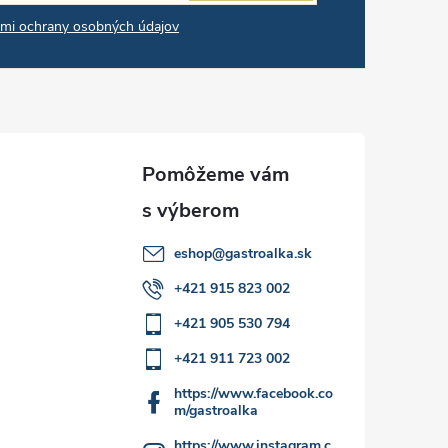
mi ochrany osobných údajov
eshop
@
gastroalka.sk
+421 915 823 002
+421 905 530 794
+421 911 723 002
https://www.facebook.co
m/gastroalka
https://www.instagram.c