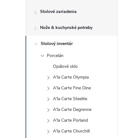
č
Stolové zariadenia
n
Nože & kuchynské potreby
ý
p
Stolový inventár
Porcelán
a
Opálové sklo
n
A'la Carte Olympia
A'la Carte Fine Dine
e
A'la Carte Steelite
l
A'la Carte Degrenne
A'la Carte Porland
A'la Carte Churchill