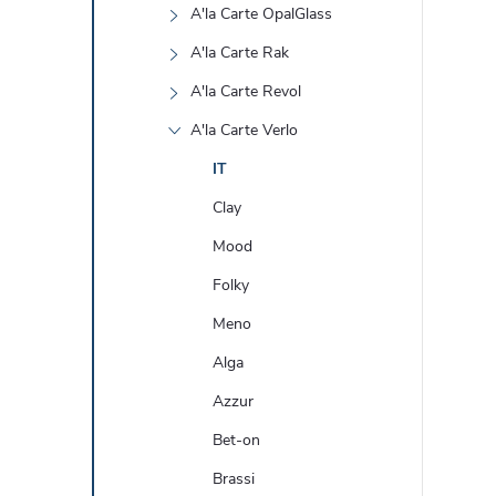
A'la Carte OpalGlass
A'la Carte Rak
A'la Carte Revol
A'la Carte Verlo
IT
Clay
Mood
Folky
Meno
Alga
Azzur
Bet-on
Brassi