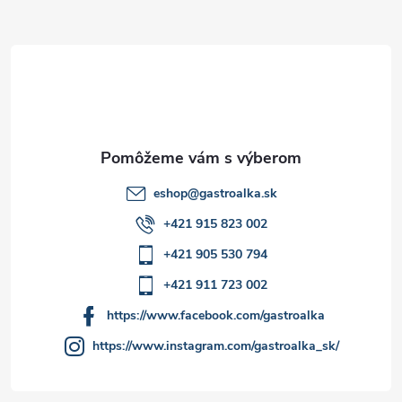
ä
t
i
e
eshop
@
gastroalka.sk
+421 915 823 002
+421 905 530 794
+421 911 723 002
https://www.facebook.com/gastroalka
https://www.instagram.com/gastroalka_sk/