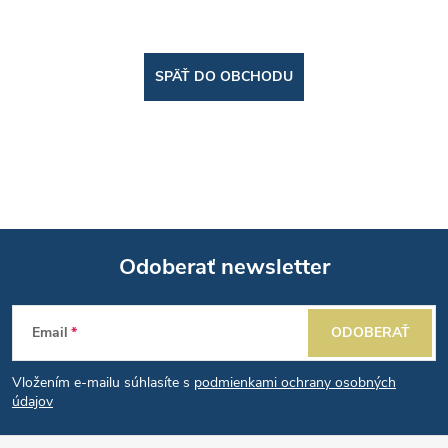
SPÄŤ DO OBCHODU
Odoberať newsletter
Z
Email
ODOBERAŤ
á
Vložením e-mailu súhlasíte s
podmienkami ochrany osobných
p
údajov