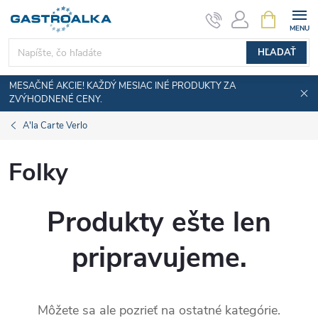
Prejsť
NÁKUPN
KOŠÍK
na
obsah
HĽADAŤ
MESAČNÉ AKCIE! KAŽDÝ MESIAC INÉ PRODUKTY ZA
ZVÝHODNENÉ CENY.
A'la Carte Verlo
Folky
Produkty ešte len
pripravujeme.
Môžete sa ale pozrieť na ostatné kategórie.