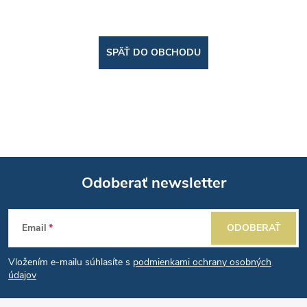
SPÄŤ DO OBCHODU
Odoberať newsletter
Z
Email
ODOBERAŤ
á
Vložením e-mailu súhlasíte s
podmienkami ochrany osobných
p
údajov