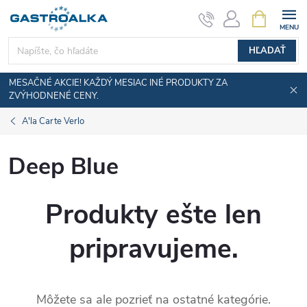
Prejsť
NÁKUPN
KOŠÍK
na
obsah
HĽADAŤ
MESAČNÉ AKCIE! KAŽDÝ MESIAC INÉ PRODUKTY ZA
ZVÝHODNENÉ CENY.
A'la Carte Verlo
Deep Blue
Produkty ešte len
pripravujeme.
Môžete sa ale pozrieť na ostatné kategórie.