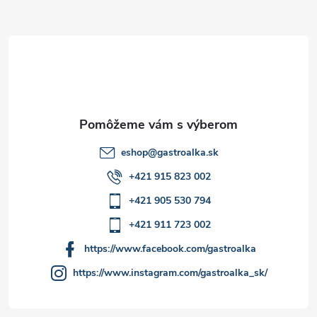
ä
t
i
e
eshop
@
gastroalka.sk
+421 915 823 002
+421 905 530 794
+421 911 723 002
https://www.facebook.com/gastroalka
https://www.instagram.com/gastroalka_sk/