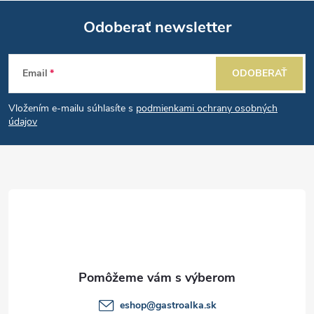
v
á
Odoberať newsletter
d
Z
a
Email
ODOBERAŤ
á
c
Vložením e-mailu súhlasíte s
podmienkami ochrany osobných
p
i
údajov
e
ä
p
t
r
i
v
e
k
y
eshop
@
gastroalka.sk