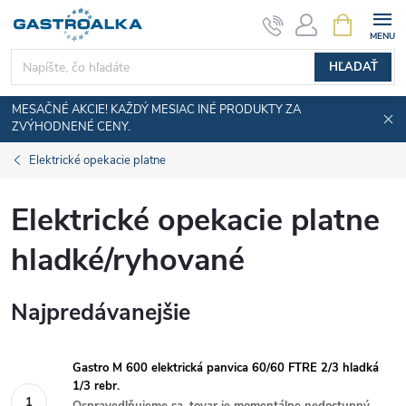
Prejsť
NÁKUPN
KOŠÍK
na
obsah
HĽADAŤ
MESAČNÉ AKCIE! KAŽDÝ MESIAC INÉ PRODUKTY ZA
ZVÝHODNENÉ CENY.
Elektrické opekacie platne
Elektrické opekacie platne
hladké/ryhované
Najpredávanejšie
Gastro M 600 elektrická panvica 60/60 FTRE 2/3 hladká
1/3 rebr.
Ospravedlňujeme sa, tovar je momentálne nedostupný.