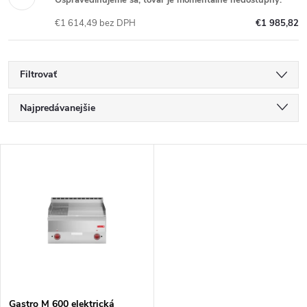
€1 614,49 bez DPH
€1 985,82
Filtrovať
R
Najpredávanejšie
a
Najlacnejšie
V
Najdrahšie
d
ý
Abecedne
e
p
n
i
i
s
Gastro M 600 elektrická