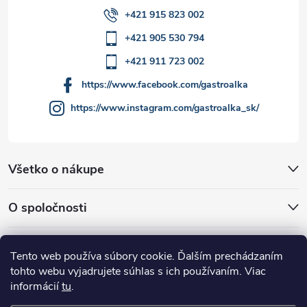
v
+421 915 823 002
ý
+421 905 530 794
p
+421 911 723 002
i
https://www.facebook.com/gastroalka
https://www.instagram.com/gastroalka_sk/
s
u
Všetko o nákupe
O spoločnosti
Akcie a novinky
Tento web používa súbory cookie. Ďalším prechádzaním
tohto webu vyjadrujete súhlas s ich používaním. Viac
informácií
tu
.