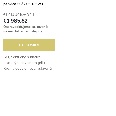
e
panvica 60/60 FTRE 2/3
p
hladká 1/3 rebr.
p
€1 614,49 bez DPH
r
€1 985,82
r
Ospravedlňujeme sa, tovar je
o
momentálne nedostupný.
o
d
DO KOŠÍKA
d
u
Gril, elektrický, s hladko
brúseným povrchom grilu.
u
Rýchla doba ohrevu, vstavaná
k
odkvapkávacia miska,
k
termostaticky nastaviteľná na
t
zónu a vybavená termostatom
O
t
so zabudovaným...
o
v
o
l
v