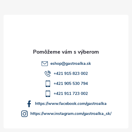
ä
t
i
e
eshop
@
gastroalka.sk
+421 915 823 002
+421 905 530 794
+421 911 723 002
https://www.facebook.com/gastroalka
https://www.instagram.com/gastroalka_sk/