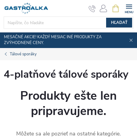
Prejsť
NÁKUPN
KOŠÍK
na
obsah
HĽADAŤ
MESAČNÉ AKCIE! KAŽDÝ MESIAC INÉ PRODUKTY ZA
ZVÝHODNENÉ CENY.
Tálové sporáky
4-platňové tálové sporáky
Produkty ešte len
pripravujeme.
Môžete sa ale pozrieť na ostatné kategórie.