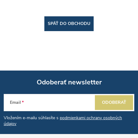
SPÄŤ DO OBCHODU
Odoberať newsletter
Z
Email
ODOBERAŤ
á
Vložením e-mailu súhlasíte s
podmienkami ochrany osobných
p
údajov