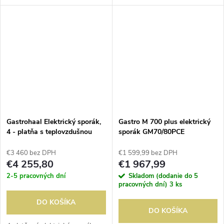
elektrický príkon tálu:
10kW/400V; počet varných
zón: 4ks; rozmer tálu:
770x570mm(šxhxv); elektrický
príkon rúry:...
Gastrohaal Elektrický sporák,
Gastro M 700 plus elektrický
4 - platňa s teplovzdušnou
sporák GM70/80PCE
rúrou
€3 460 bez DPH
€1 599,99 bez DPH
€4 255,80
€1 967,99
2-5 pracovných dní
Skladom (dodanie do 5
pracovných dní)
3 ks
DO KOŠÍKA
DO KOŠÍKA