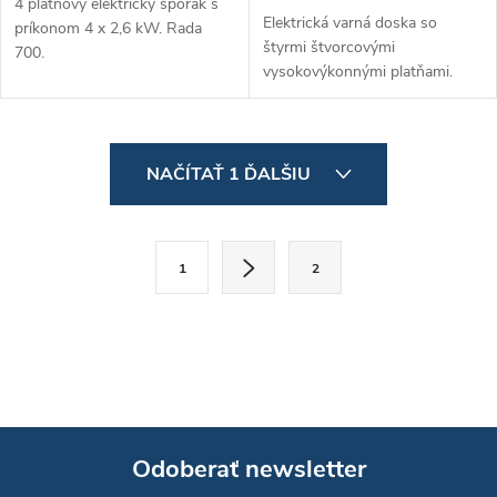
4 platňový elektrický sporák s
Elektrická varná doska so
príkonom 4 x 2,6 kW. Rada
štyrmi štvorcovými
700.
vysokovýkonnými platňami.
Každá platňa má nezávislý
termostat, ktorý je nastavený
pomocou robustných otočných
O
gombíkov. Má...
NAČÍTAŤ 1 ĎALŠIU
v
l
S
1
2
t
á
r
d
á
a
n
k
c
o
i
Odoberať newsletter
v