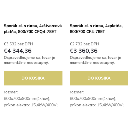
Sporák el. s rúrou, 4xštvorcová
Sporák el. s rúrou, 4xplatňa,
platňa, 800/700 CFQ4-78ET
800/700 CF4-78ET
€3 532 bez DPH
€2 732 bez DPH
€4 344,36
€3 360,36
Ospravedlňujeme sa, tovar je
Ospravedlňujeme sa, tovar je
momentálne nedostupný.
momentálne nedostupný.
DO KOŠÍKA
DO KOŠÍKA
rozmer:
rozmer:
800x700x900mm(šxhxv);
800x700x900mm(šxhxv);
príkon elektro: 15,4kW/400V;
príkon elektro: 15,4kW/400V;
elektrický príkon platní:
elektrický príkon platní:
4x2,6kW; počet platní: 4ks;
4x2,6kW; počet platní: 4ks;
rozmer platne:
priemer platne: 220mm;
220x220mm(šxhxv); elektrický
elektrický príkon rúry: 5kW;