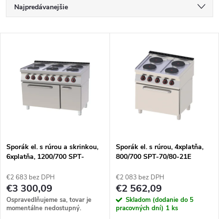
R
Najpredávanejšie
a
Najlacnejšie
V
Najdrahšie
d
ý
Abecedne
e
p
n
i
i
s
e
Sporák el. s rúrou a skrinkou,
Sporák el. s rúrou, 4xplatňa,
6xplatňa, 1200/700 SPT-
800/700 SPT-70/80-21E
p
70/120-21E
p
€2 683 bez DPH
€2 083 bez DPH
r
€3 300,09
€2 562,09
r
Ospravedlňujeme sa, tovar je
Skladom (dodanie do 5
o
momentálne nedostupný.
pracovných dní)
1 ks