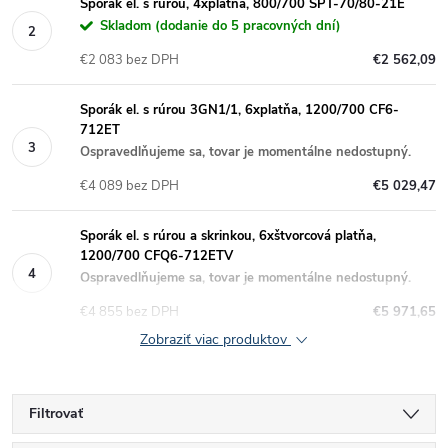
Sporák el. s rúrou, 4xplatňa, 800/700 SPT-70/80-21E
Skladom (dodanie do 5 pracovných dní)
€2 083 bez DPH
€2 562,09
Sporák el. s rúrou 3GN1/1, 6xplatňa, 1200/700 CF6-
712ET
Ospravedlňujeme sa, tovar je momentálne nedostupný.
€4 089 bez DPH
€5 029,47
Sporák el. s rúrou a skrinkou, 6xštvorcová platňa,
1200/700 CFQ6-712ETV
Ospravedlňujeme sa, tovar je momentálne nedostupný.
€4 855 bez DPH
€5 971,65
Zobraziť viac produktov
Filtrovať