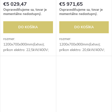
€5 029,47
€5 971,65
Ospravedlňujeme sa, tovar je
Ospravedlňujeme sa, tovar je
momentálne nedostupný.
momentálne nedostupný.
DO KOŠÍKA
DO KOŠÍKA
rozmer:
rozmer:
1200x700x900mm(šxhxv);
1200x700x900mm(šxhxv);
príkon elektro: 22,5kW/400V;
príkon elektro: 20,6kW/400V;
elektrický príkon platní:
elektrický príkon platní:
6x2,6kW; počet platní: 6ks;
6x2,6kW; počet platní: 6ks;
priemer platne: 220mm;
rozmer platne:
elektrický príkon rúry: 6,9kW;
220x220mm(šxh); elektrický
vnútorný...
príkon rúry: 5kW;...