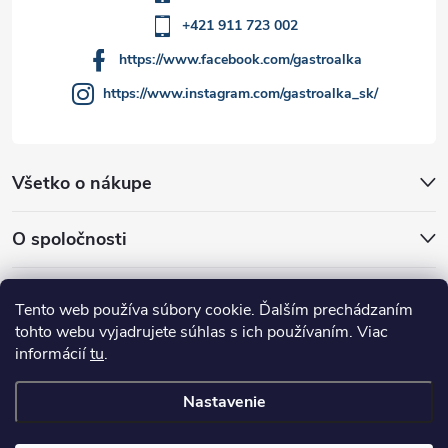
u
+421 911 723 002
https://www.facebook.com/gastroalka
https://www.instagram.com/gastroalka_sk/
Všetko o nákupe
O spoločnosti
Akcie a novinky
Tento web používa súbory cookie. Ďalším prechádzaním
tohto webu vyjadrujete súhlas s ich používaním. Viac
informácií
tu
.
Nastavenie
Copyright 2026
GASTROALKA Slovakia
. Všetky práva vyhradené.