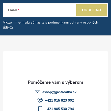
a
Z
e
n
Email
ODOBERAŤ
p
á
i
e
r
Vložením e-mailu súhlasíte s
podmienkami ochrany osobných
p
údajov
v
ä
k
t
y
v
i
ý
e
p
i
eshop
@
gastroalka.sk
+421 915 823 002
s
+421 905 530 794