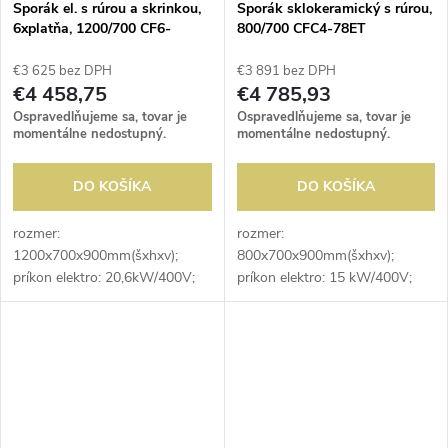
Sporák el. s rúrou a skrinkou,
Sporák sklokeramický s rúrou,
6xplatňa, 1200/700 CF6-
800/700 CFC4-78ET
712ETV
€3 625 bez DPH
€3 891 bez DPH
€4 458,75
€4 785,93
Ospravedlňujeme sa, tovar je
Ospravedlňujeme sa, tovar je
momentálne nedostupný.
momentálne nedostupný.
DO KOŠÍKA
DO KOŠÍKA
rozmer:
rozmer:
1200x700x900mm(šxhxv);
800x700x900mm(šxhxv);
príkon elektro: 20,6kW/400V;
príkon elektro: 15 kW/400V;
elektrický príkon platní:
elektrický príkon varných zón:
6x2,6kW; počet platní: 6ks;
4x2,5kW; počet varných zón:
priemer platne: 220mm;
4ks; priemer varnej zóny:
elektrický príkon rúry: 5kW;
300mm; elektrický príkon rúry:...
vnútorný...