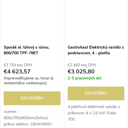
príkon rúry: 5kW;...
vnútorný...
Sporák el. tálový s rúrou,
Gastrohaal Elektrický varidlo s
800/700 TPF-78ET
podstavcom, 4 - platňa
€3 759 bez DPH
€2 460 bez DPH
€4 623,57
€3 025,80
Ospravedlňujeme sa, tovar je
2-5 pracovných dní
momentálne nedostupný.
DO KOŠÍKA
DO KOŠÍKA
4 platňové elektrické varidlo s
rozmer:
príkonom 4 x 2,6 kW. Rada
800x700x900mm(šxhxv);
700.
príkon elektro: 15kW/400V;