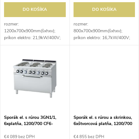
o
d
DO KOŠÍKA
DO KOŠÍKA
d
u
rozmer:
rozmer:
1200x700x900mm(šxhxv);
800x700x900mm(šxhxv);
u
príkon elektro: 21,9kW/400V;
príkon elektro: 16,7kW/400V;
k
elektrický príkon platní:
elektrický príkon platní:
k
6x2,6kW; počet platní: 6ks;
4x2,6kW; počet platní: 4ks;
t
priemer platne: 220mm;
elektrický príkon rúry: 6,3kW;
t
elektrický príkon rúry: 6,3kW;
vnútorný rozmer rúry:...
o
vnútorný...
o
v
v
Sporák el. s rúrou 3GN1/1,
Sporák el. s rúrou a skrinkou,
6xplatňa, 1200/700 CF6-
6xštvorcová platňa, 1200/700
712ET
CFQ6-712ETV
€4 089 bez DPH
€4 855 bez DPH