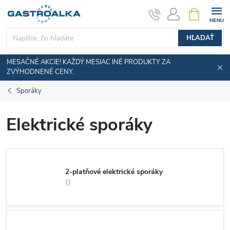
Prejsť
NÁKUPN
KOŠÍK
na
obsah
HĽADAŤ
MESAČNÉ AKCIE! KAŽDÝ MESIAC INÉ PRODUKTY ZA
ZVÝHODNENÉ CENY.
Sporáky
Elektrické sporáky
2-platňové elektrické sporáky