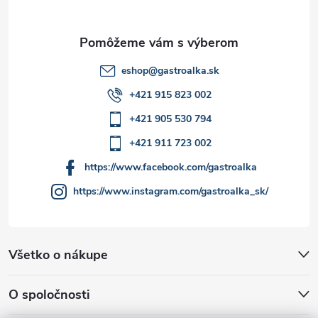
e
eshop
@
gastroalka.sk
+421 915 823 002
+421 905 530 794
+421 911 723 002
https://www.facebook.com/gastroalka
https://www.instagram.com/gastroalka_sk/
Všetko o nákupe
O spoločnosti