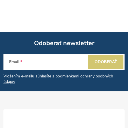
Odoberať newsletter
Z
Email
ODOBERAŤ
á
Vložením e-mailu súhlasíte s
podmienkami ochrany osobných
p
údajov
ä
t
i