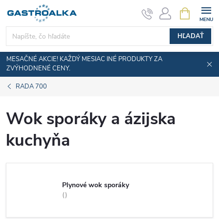
Prejsť
NÁKUPN
KOŠÍK
na
obsah
HĽADAŤ
MESAČNÉ AKCIE! KAŽDÝ MESIAC INÉ PRODUKTY ZA
ZVÝHODNENÉ CENY.
RADA 700
Wok sporáky a ázijska
kuchyňa
Plynové wok sporáky