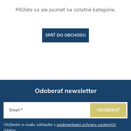
Môžete sa ale pozrieť na ostatné kategórie.
SPÄŤ DO OBCHODU
Odoberať newsletter
Z
Email
ODOBERAŤ
á
Vložením e-mailu súhlasíte s
podmienkami ochrany osobných
údajov