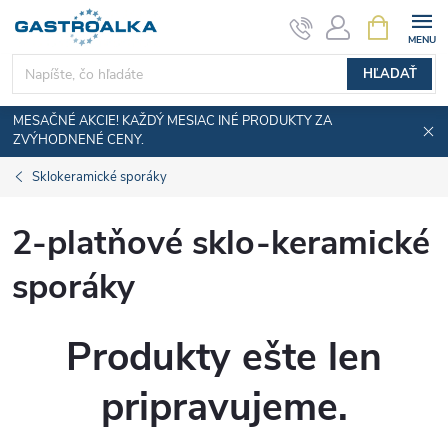
Prejsť
NÁKUPN
KOŠÍK
na
obsah
HĽADAŤ
MESAČNÉ AKCIE! KAŽDÝ MESIAC INÉ PRODUKTY ZA
ZVÝHODNENÉ CENY.
Sklokeramické sporáky
2-platňové sklo-keramické
sporáky
Produkty ešte len
pripravujeme.