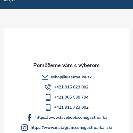
p
ä
t
i
e
eshop
@
gastroalka.sk
+421 915 823 002
+421 905 530 794
+421 911 723 002
https://www.facebook.com/gastroalka
https://www.instagram.com/gastroalka_sk/