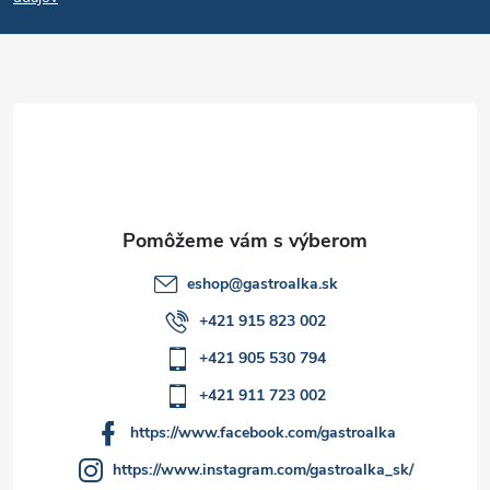
p
ä
t
i
e
eshop
@
gastroalka.sk
+421 915 823 002
+421 905 530 794
+421 911 723 002
https://www.facebook.com/gastroalka
https://www.instagram.com/gastroalka_sk/