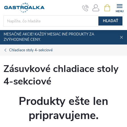
Prejsť
NÁKUPN
KOŠÍK
na
obsah
HĽADAŤ
MESAČNÉ AKCIE! KAŽDÝ MESIAC INÉ PRODUKTY ZA
ZVÝHODNENÉ CENY.
Chladiace stoly 4-sekciové
Zásuvkové chladiace stoly
4-sekciové
Produkty ešte len
pripravujeme.