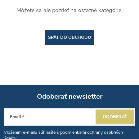
Môžete sa ale pozrieť na ostatné kategórie.
SPÄŤ DO OBCHODU
Odoberať newsletter
Z
Email
ODOBERAŤ
á
Vložením e-mailu súhlasíte s
podmienkami ochrany osobných
údajov