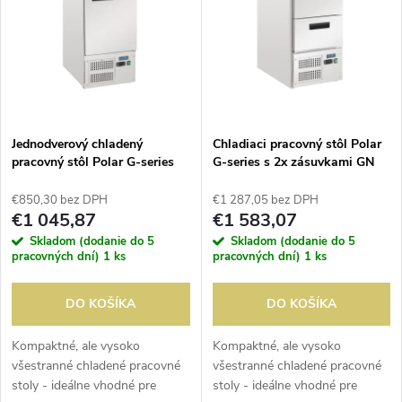
ý
e
p
n
i
i
s
e
Jednodverový chladený
Chladiaci pracovný stôl Polar
pracovný stôl Polar G-series
G-series s 2x zásuvkami GN
p
1/1
p
€850,30 bez DPH
€1 287,05 bez DPH
r
€1 045,87
€1 583,07
r
Skladom (dodanie do 5
Skladom (dodanie do 5
o
pracovných dní)
1 ks
pracovných dní)
1 ks
o
d
DO KOŠÍKA
DO KOŠÍKA
d
u
Kompaktné, ale vysoko
Kompaktné, ale vysoko
všestranné chladené pracovné
všestranné chladené pracovné
u
stoly - ideálne vhodné pre
stoly - ideálne vhodné pre