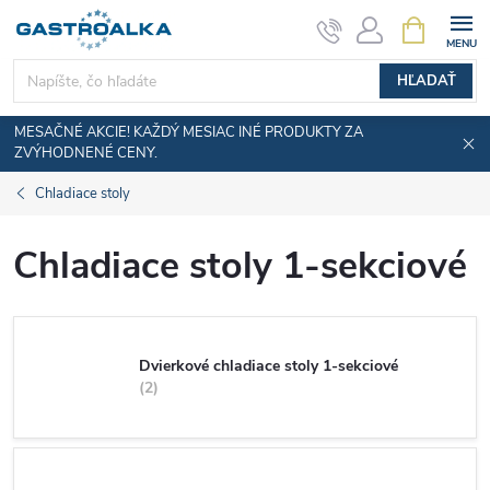
Prejsť
NÁKUPN
KOŠÍK
na
obsah
HĽADAŤ
MESAČNÉ AKCIE! KAŽDÝ MESIAC INÉ PRODUKTY ZA
ZVÝHODNENÉ CENY.
Chladiace stoly
Chladiace stoly 1-sekciové
Dvierkové chladiace stoly 1-sekciové
2