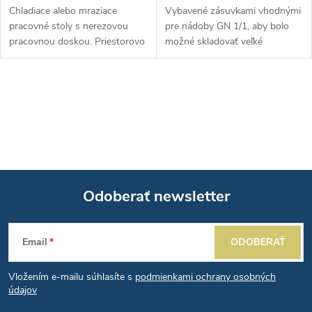
Chladiace alebo mraziace
Vybavené zásuvkami vhodnými
pracovné stoly s nerezovou
pre nádoby GN 1/1, aby bolo
pracovnou doskou. Priestorovo
možné skladovať veľké
úsporný dizajn s
množstvá. Vybavená tiež 4
kompresorom/kondenzátorom
otočnými kolieskami, z ktorých
v spodnej časti. Digitálne
2 sú brzdené, pre ľahký pohyb.
O
ovládanie s displejom.
Vyrobené z...
v
l
á
Odoberať newsletter
d
Z
a
Email
ODOBERAŤ
á
c
Vložením e-mailu súhlasíte s
podmienkami ochrany osobných
p
i
údajov