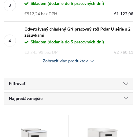
Skladom (dodanie do 5 pracovných dní)
€912,24 bez DPH
€1 122,06
Odvetrávaný chladený GN pracovný stôl Polar U série s 2
zásuvkami
Skladom (dodanie do 5 pracovných dní)
€2 243,99 bez DPH
€2 760,11
Zobraziť viac produktov
Filtrovať
R
Najpredávanejšie
a
Najlacnejšie
V
Najdrahšie
d
Abecedne