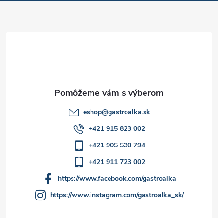
e
ä
p
t
r
i
v
e
k
y
eshop
@
gastroalka.sk
v
+421 915 823 002
ý
+421 905 530 794
p
+421 911 723 002
i
https://www.facebook.com/gastroalka
https://www.instagram.com/gastroalka_sk/
s