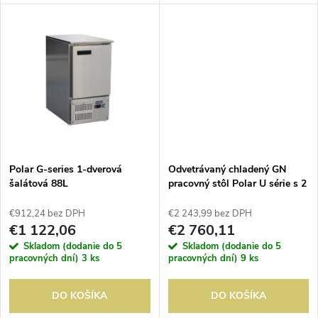
k
menšie kuchyne. Výkonné
menšie kuchyne. Výkonné
k
ventilované chladenie poskytuje
ventilované chladenie poskytuje
t
konzistentný chladiaci výkon,
konzistentný chladiaci výkon,
t
zatiaľ čo...
zatiaľ čo...
o
o
v
v
Polar G-series 1-dverová
Odvetrávaný chladený GN
šalátová 88L
pracovný stôl Polar U série s 2
zásuvkami
€912,24 bez DPH
€2 243,99 bez DPH
€1 122,06
€2 760,11
Skladom (dodanie do 5
Skladom (dodanie do 5
pracovných dní)
3 ks
pracovných dní)
9 ks
DO KOŠÍKA
DO KOŠÍKA