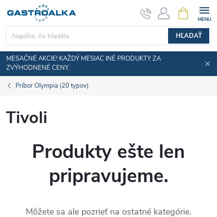
Prejsť
NÁKUPN
KOŠÍK
na
obsah
HĽADAŤ
MESAČNÉ AKCIE! KAŽDÝ MESIAC INÉ PRODUKTY ZA
ZVÝHODNENÉ CENY.
Príbor Olympia (20 typov)
Tivoli
Produkty ešte len
pripravujeme.
Môžete sa ale pozrieť na ostatné kategórie.