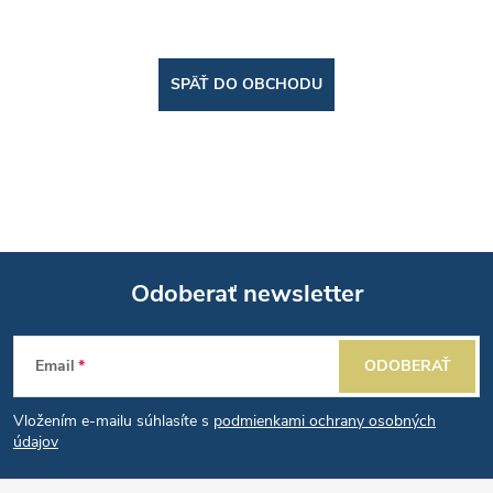
SPÄŤ DO OBCHODU
Odoberať newsletter
Z
Email
ODOBERAŤ
á
Vložením e-mailu súhlasíte s
podmienkami ochrany osobných
p
údajov