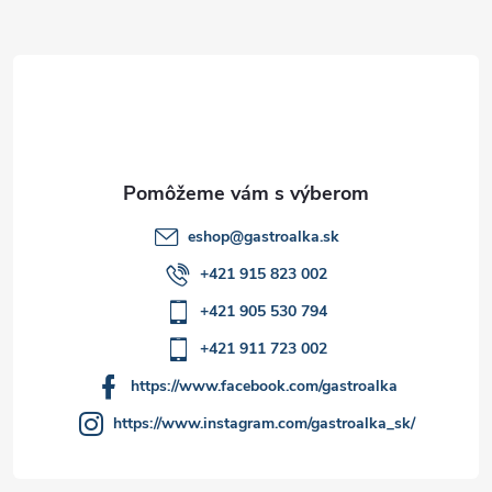
ä
t
i
e
eshop
@
gastroalka.sk
+421 915 823 002
+421 905 530 794
+421 911 723 002
https://www.facebook.com/gastroalka
https://www.instagram.com/gastroalka_sk/