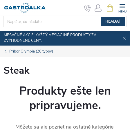
Prejsť
NÁKUPN
KOŠÍK
na
obsah
HĽADAŤ
MESAČNÉ AKCIE! KAŽDÝ MESIAC INÉ PRODUKTY ZA
ZVÝHODNENÉ CENY.
Príbor Olympia (20 typov)
Steak
Produkty ešte len
pripravujeme.
Môžete sa ale pozrieť na ostatné kategórie.