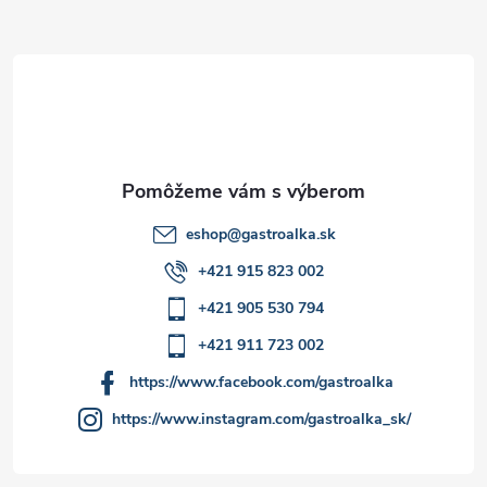
ä
t
i
e
eshop
@
gastroalka.sk
+421 915 823 002
+421 905 530 794
+421 911 723 002
https://www.facebook.com/gastroalka
https://www.instagram.com/gastroalka_sk/