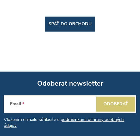
SPÄŤ DO OBCHODU
Odoberať newsletter
Z
Email
ODOBERAŤ
á
Vložením e-mailu súhlasíte s
podmienkami ochrany osobných
p
údajov