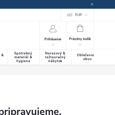
EUR
NÁKUPNÝ
KOŠÍK
Prázdny košík
Prihlásenie
Spotrebný
Nerezový &
a &
Oblečenie &
materiál &
reštauračný
SLU
obuv
hygiena
nábytok
pripravujeme.