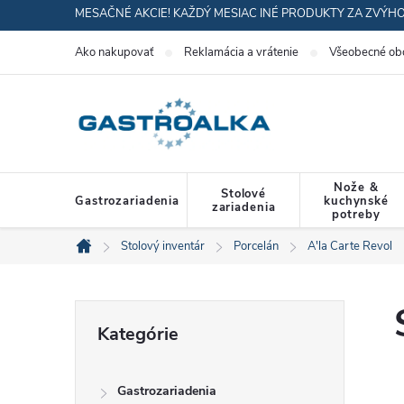
Prejsť
MESAČNÉ AKCIE! KAŽDÝ MESIAC INÉ PRODUKTY ZA ZVÝH
na
Ako nakupovať
Reklamácia a vrátenie
Všeobecné ob
obsah
Nože &
Stolové
Gastrozariadenia
kuchynské
zariadenia
potreby
Stolový inventár
Porcelán
A'la Carte Revol
Domov
B
Preskočiť
Kategórie
kategórie
o
Gastrozariadenia