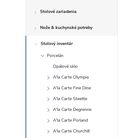
č
Stolové zariadenia
n
Nože & kuchynské potreby
ý
p
Stolový inventár
Porcelán
a
Opálové sklo
n
A'la Carte Olympia
A'la Carte Fine Dine
e
A'la Carte Steelite
l
A'la Carte Degrenne
A'la Carte Porland
A'la Carte Churchill