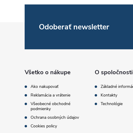
Z
Odoberať newsletter
á
p
ä
Všetko o nákupe
O spoločnosti
t
Ako nakupovať
Základné informá
Reklamácia a vrátenie
Kontakty
i
Všeobecné obchodné
Technológie
podmienky
e
Ochrana osobných údajov
Cookies policy