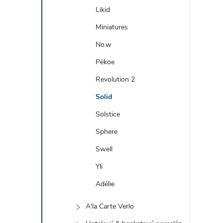
Likid
Miniatures
No.w
Pëkoe
Revolution 2
Solid
Solstice
Sphere
Swell
Yli
Adélie
A'la Carte Verlo