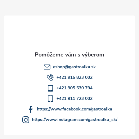
ä
t
i
e
eshop
@
gastroalka.sk
+421 915 823 002
+421 905 530 794
+421 911 723 002
https://www.facebook.com/gastroalka
https://www.instagram.com/gastroalka_sk/