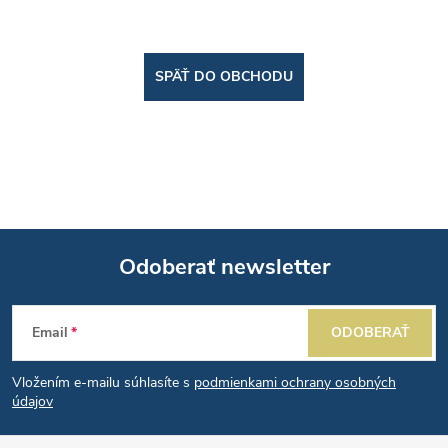
SPÄŤ DO OBCHODU
Odoberať newsletter
Z
Email
ODOBERAŤ
á
Vložením e-mailu súhlasíte s
podmienkami ochrany osobných
p
údajov