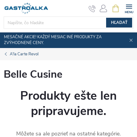
Prejsť
NÁKUPN
KOŠÍK
na
obsah
HĽADAŤ
MESAČNÉ AKCIE! KAŽDÝ MESIAC INÉ PRODUKTY ZA
ZVÝHODNENÉ CENY.
A'la Carte Revol
Belle Cusine
Produkty ešte len
pripravujeme.
Môžete sa ale pozrieť na ostatné kategórie.