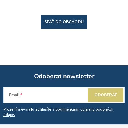
SPÄŤ DO OBCHODU
Odoberať newsletter
Z
Email
ODOBERAŤ
á
Vložením e-mailu súhlasíte s
podmienkami ochrany osobných
p
údajov