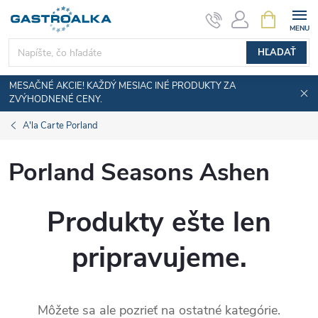
Prejsť
NÁKUPN
KOŠÍK
na
obsah
HĽADAŤ
MESAČNÉ AKCIE! KAŽDÝ MESIAC INÉ PRODUKTY ZA
ZVÝHODNENÉ CENY.
A'la Carte Porland
Porland Seasons Ashen
Produkty ešte len
pripravujeme.
Môžete sa ale pozrieť na ostatné kategórie.