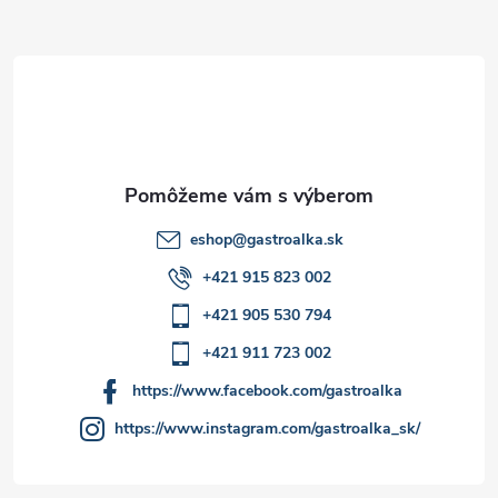
ä
t
i
e
eshop
@
gastroalka.sk
+421 915 823 002
+421 905 530 794
+421 911 723 002
https://www.facebook.com/gastroalka
https://www.instagram.com/gastroalka_sk/