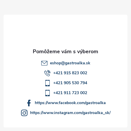
ä
t
i
e
eshop
@
gastroalka.sk
+421 915 823 002
+421 905 530 794
+421 911 723 002
https://www.facebook.com/gastroalka
https://www.instagram.com/gastroalka_sk/