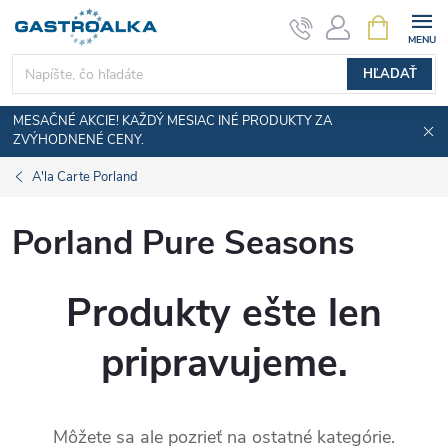
Prejsť
NÁKUPN
KOŠÍK
na
obsah
HĽADAŤ
MESAČNÉ AKCIE! KAŽDÝ MESIAC INÉ PRODUKTY ZA
ZVÝHODNENÉ CENY.
A'la Carte Porland
Porland Pure Seasons
Produkty ešte len
pripravujeme.
Môžete sa ale pozrieť na ostatné kategórie.