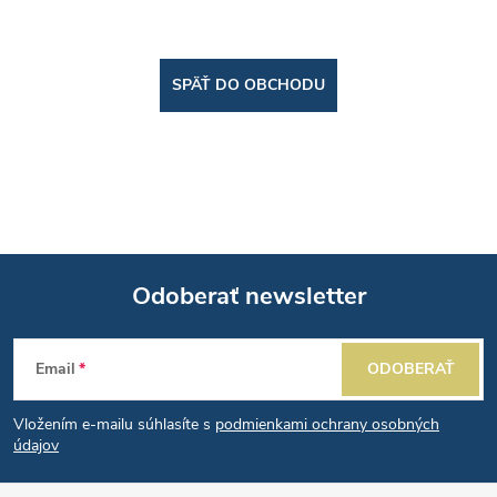
SPÄŤ DO OBCHODU
Odoberať newsletter
Z
Email
ODOBERAŤ
á
Vložením e-mailu súhlasíte s
podmienkami ochrany osobných
p
údajov