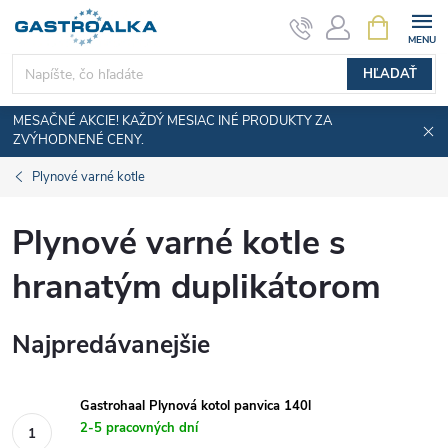
Prejsť
NÁKUPN
KOŠÍK
na
obsah
HĽADAŤ
MESAČNÉ AKCIE! KAŽDÝ MESIAC INÉ PRODUKTY ZA
ZVÝHODNENÉ CENY.
Plynové varné kotle
Plynové varné kotle s
hranatým duplikátorom
Najpredávanejšie
Gastrohaal Plynová kotol panvica 140l
2-5 pracovných dní