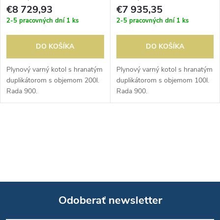
€8 729,93
€7 935,35
2-5 pracovných dní
1 ks
2-5 pracovných dní
1 ks
DO KOŠÍKA
DO KOŠÍKA
Plynový varný kotol s hranatým
Plynový varný kotol s hranatým
duplikátorom s objemom 200l.
duplikátorom s objemom 100l.
Rada 900.
Rada 900.
O
v
l
á
Odoberať newsletter
d