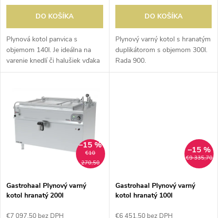
o
o
DO KOŠÍKA
DO KOŠÍKA
d
d
Plynová kotol panvica s
Plynový varný kotol s hranatým
u
objemom 140l. Je ideálna na
duplikátorom s objemom 300l.
u
varenie knedlí či halušiek vďaka
Rada 900.
k
nižšej hĺbke vane.
k
t
t
o
o
v
–15 %
–15 %
€10
v
€9 335,70
270,50
Gastrohaal Plynový varný
Gastrohaal Plynový varný
kotol hranatý 200l
kotol hranatý 100l
€7 097,50 bez DPH
€6 451,50 bez DPH