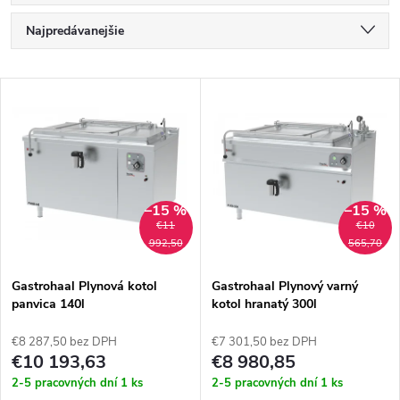
R
Najpredávanejšie
a
Najlacnejšie
V
Najdrahšie
d
ý
Abecedne
e
p
n
–15 %
–15 %
i
€11
€10
i
992,50
565,70
s
e
Gastrohaal Plynová kotol
Gastrohaal Plynový varný
panvica 140l
kotol hranatý 300l
p
p
€8 287,50 bez DPH
€7 301,50 bez DPH
r
€10 193,63
€8 980,85
r
2-5 pracovných dní
1 ks
2-5 pracovných dní
1 ks