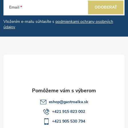
Z
a
Email
ODOBERAŤ
á
c
Vložením e-mailu súhlasíte s
podmienkami ochrany osobných
p
i
údajov
e
ä
p
t
r
i
v
e
k
y
eshop
@
gastroalka.sk
v
+421 915 823 002
ý
+421 905 530 794