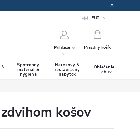
EUR
NÁKUPNÝ
KOŠÍK
Prázdny košík
Prihlásenie
Spotrebný
Nerezový &
a &
Oblečenie &
materiál &
reštauračný
SLU
obuv
hygiena
nábytok
 zdvihom košov