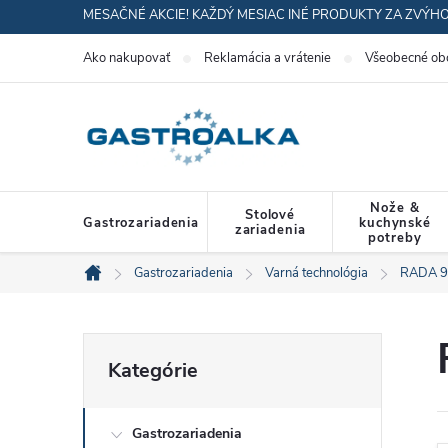
Prejsť
MESAČNÉ AKCIE! KAŽDÝ MESIAC INÉ PRODUKTY ZA ZVÝH
na
Ako nakupovať
Reklamácia a vrátenie
Všeobecné ob
obsah
Nože &
Stolové
Gastrozariadenia
kuchynské
zariadenia
potreby
Gastrozariadenia
Varná technológia
RADA 9
Domov
B
Preskočiť
Kategórie
kategórie
o
Gastrozariadenia