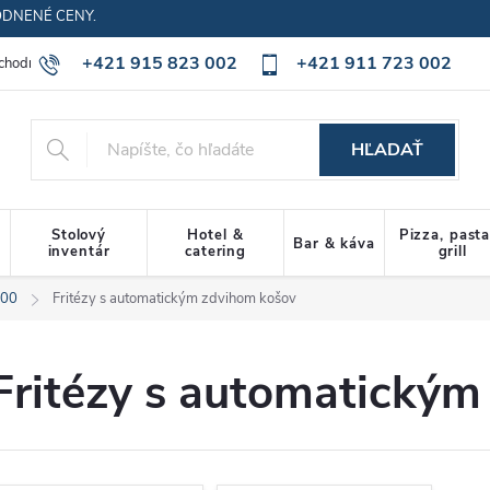
ODNENÉ CENY.
+421 915 823 002
+421 911 723 002
chodné podmienky
Ochrana osobných údajov
Cookies policy
HĽADAŤ
Stolový
Hotel &
Pizza, past
Bar & káva
inventár
catering
grill
00
Fritézy s automatickým zdvihom košov
Fritézy s automatickým