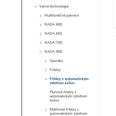
č
Varná technológia
n
Multifunkčné panvice
ý
RADA 600
RADA 650
p
RADA 700
a
RADA 900
Sporáky
n
Fritézy
e
Fritézy s automatickým
zdvihom košov
l
Plynové fritézy s
automatickým zdvihom
košov
Elektrické fritézy s
automatickým zdvihom