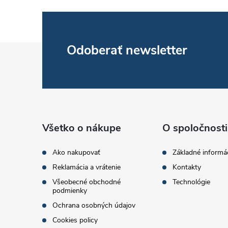
Z
Odoberať newsletter
á
p
ä
Všetko o nákupe
O spoločnosti
t
Ako nakupovať
Základné informá
Reklamácia a vrátenie
Kontakty
i
Všeobecné obchodné
Technológie
podmienky
e
Ochrana osobných údajov
Cookies policy