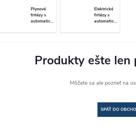
Plynové
Elektrické
fritézy s
fritézy s
automatickým
automatickým
zdvihom
zdvihom
košov
košov
Produkty ešte len 
Môžete sa ale pozrieť na os
SPÄŤ DO OBCH