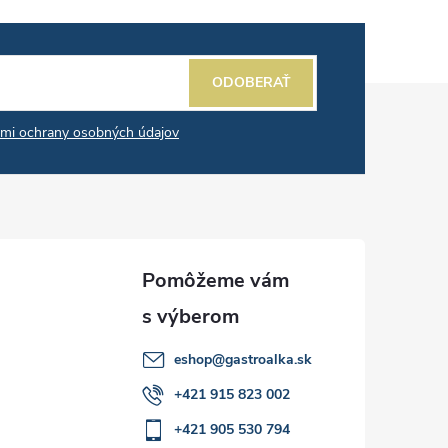
ODOBERAŤ
mi ochrany osobných údajov
eshop
@
gastroalka.sk
+421 915 823 002
+421 905 530 794