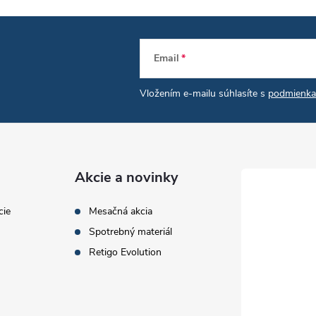
Email
Vložením e-mailu súhlasíte s
podmienka
Akcie a novinky
cie
Mesačná akcia
Spotrebný materiál
Retigo Evolution