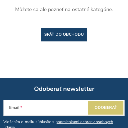
Môžete sa ale pozrieť na ostatné kategórie.
SPÄŤ DO OBCHODU
Odoberať newsletter
Z
Email
ODOBERAŤ
á
Vložením e-mailu súhlasíte s
podmienkami ochrany osobných
údajov