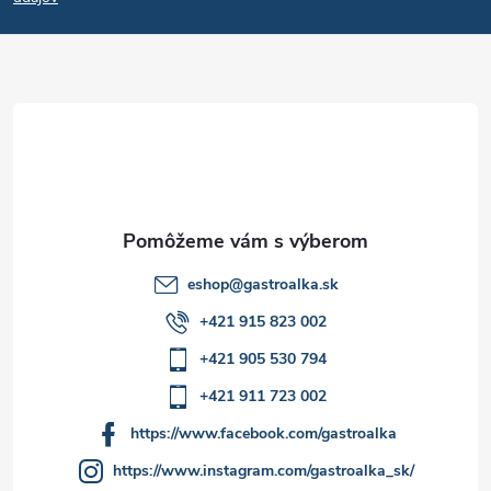
p
ä
t
i
e
eshop
@
gastroalka.sk
+421 915 823 002
+421 905 530 794
+421 911 723 002
https://www.facebook.com/gastroalka
https://www.instagram.com/gastroalka_sk/