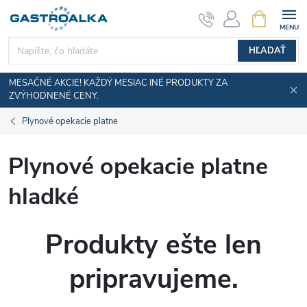
Prejsť
NÁKUPN
KOŠÍK
na
obsah
HĽADAŤ
MESAČNÉ AKCIE! KAŽDÝ MESIAC INÉ PRODUKTY ZA
ZVÝHODNENÉ CENY.
Plynové opekacie platne
Plynové opekacie platne
hladké
Produkty ešte len
pripravujeme.