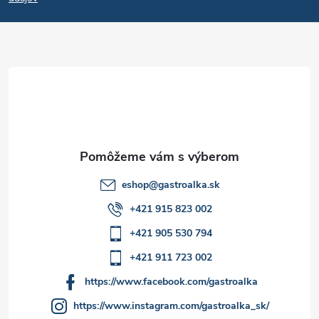
p
ä
t
i
e
eshop
@
gastroalka.sk
+421 915 823 002
+421 905 530 794
+421 911 723 002
https://www.facebook.com/gastroalka
https://www.instagram.com/gastroalka_sk/