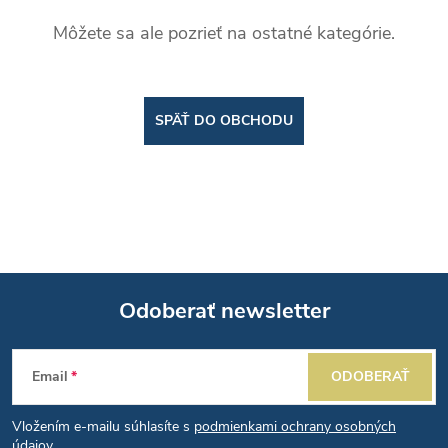
Môžete sa ale pozrieť na ostatné kategórie.
SPÄŤ DO OBCHODU
Odoberať newsletter
Z
Email
ODOBERAŤ
á
Vložením e-mailu súhlasíte s
podmienkami ochrany osobných
údajov