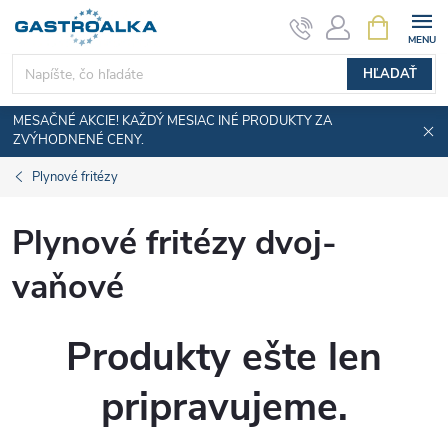
Prejsť
NÁKUPN
KOŠÍK
na
obsah
HĽADAŤ
MESAČNÉ AKCIE! KAŽDÝ MESIAC INÉ PRODUKTY ZA
ZVÝHODNENÉ CENY.
Plynové fritézy
Plynové fritézy dvoj-
vaňové
Produkty ešte len
pripravujeme.