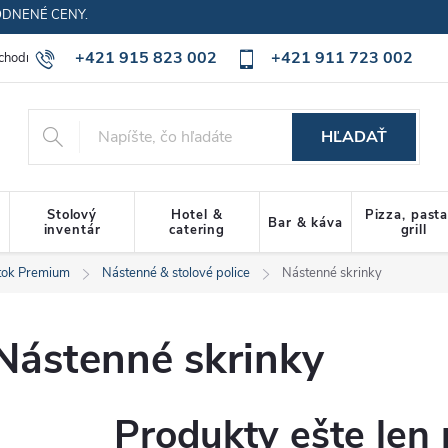
ODNENÉ CENY.
+421 915 823 002
+421 911 723 002
chodné podmienky
Ochrana osobných údajov
Cookies policy
HĽADAŤ
Stolový
Hotel &
Pizza, past
Bar & káva
inventár
catering
grill
tok Premium
Nástenné & stolové police
Nástenné skrinky
Nástenné skrinky
Produkty ešte len 