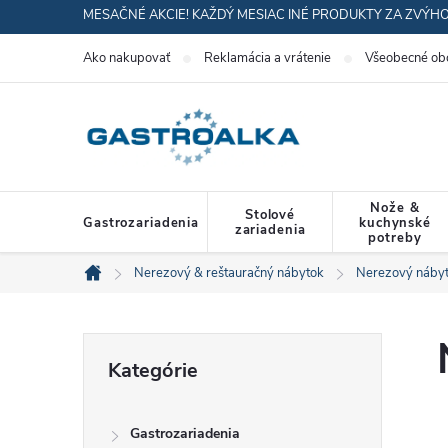
Prejsť
MESAČNÉ AKCIE! KAŽDÝ MESIAC INÉ PRODUKTY ZA ZVÝH
na
Ako nakupovať
Reklamácia a vrátenie
Všeobecné ob
obsah
Nože &
Stolové
Gastrozariadenia
kuchynské
zariadenia
potreby
Nerezový & reštauračný nábytok
Nerezový náby
Domov
B
Preskočiť
Kategórie
kategórie
o
Gastrozariadenia