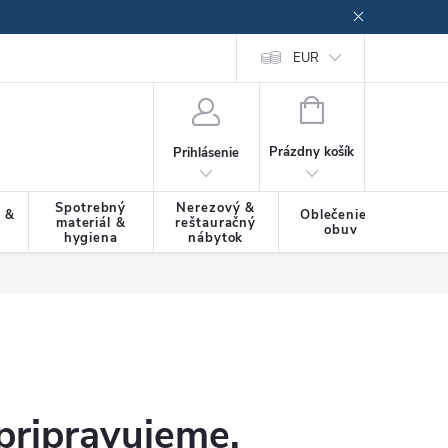
EUR
NÁKUPNÝ
KOŠÍK
Prázdny košík
Prihlásenie
Spotrebný
Nerezový &
a &
Oblečenie &
materiál &
reštauračný
SLU
obuv
hygiena
nábytok
pripravujeme.