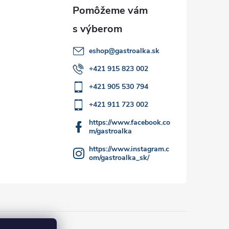
eshop
@
gastroalka.sk
+421 915 823 002
+421 905 530 794
+421 911 723 002
https://www.facebook.co
m/gastroalka
https://www.instagram.c
om/gastroalka_sk/