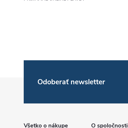
Z
Odoberať newsletter
á
p
ä
Všetko o nákupe
O spoločnosti