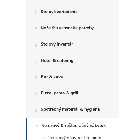
č
Stolové zariadenia
n
Nože & kuchynské potreby
ý
p
Stolový inventár
a
Hotel & catering
n
Bar & káva
e
Pizza, pasta & grill
l
Spotrebný materiál & hygiena
Nerezový & reštauračný nábytok
Nerezový nábytok Premium