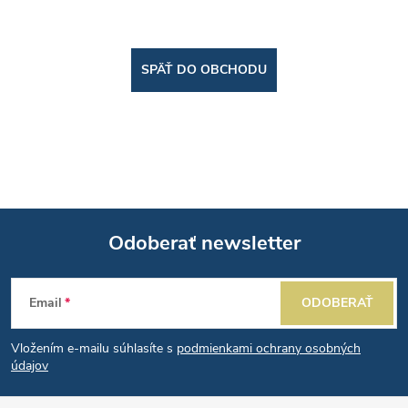
SPÄŤ DO OBCHODU
Odoberať newsletter
Z
Email
ODOBERAŤ
á
Vložením e-mailu súhlasíte s
podmienkami ochrany osobných
p
údajov