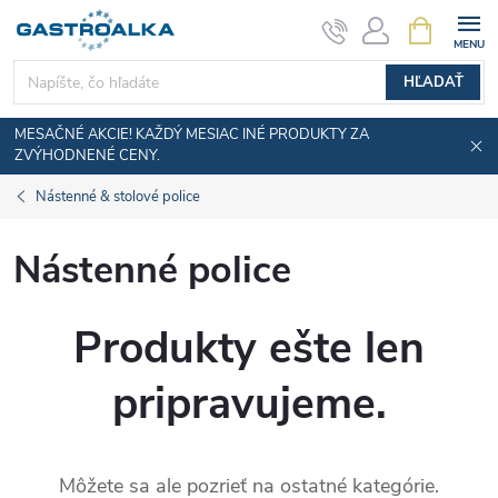
Prejsť
NÁKUPN
KOŠÍK
na
obsah
HĽADAŤ
MESAČNÉ AKCIE! KAŽDÝ MESIAC INÉ PRODUKTY ZA
ZVÝHODNENÉ CENY.
Nástenné & stolové police
Nástenné police
Produkty ešte len
pripravujeme.
Môžete sa ale pozrieť na ostatné kategórie.