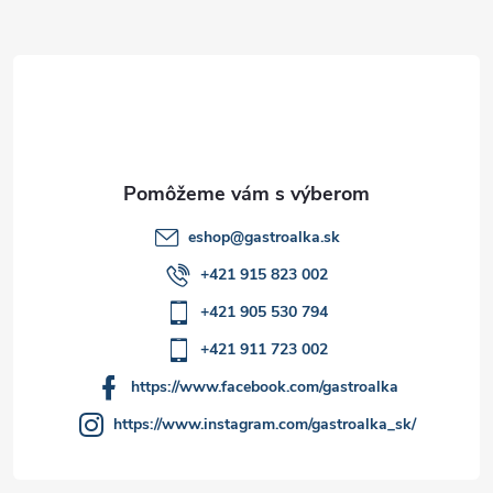
ä
t
i
e
eshop
@
gastroalka.sk
+421 915 823 002
+421 905 530 794
+421 911 723 002
https://www.facebook.com/gastroalka
https://www.instagram.com/gastroalka_sk/