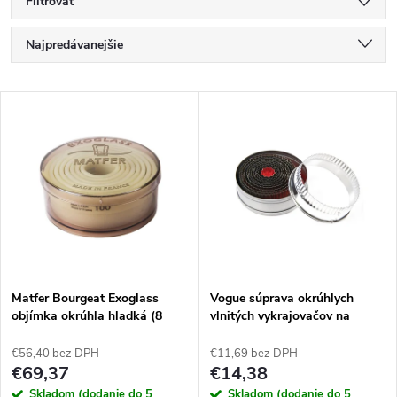
Filtrovať
R
Najpredávanejšie
a
Najlacnejšie
V
Najdrahšie
d
ý
Abecedne
e
p
n
i
i
s
e
Matfer Bourgeat Exoglass
Vogue súprava okrúhlych
objímka okrúhla hladká (8
vlnitých vykrajovačov na
p
kusov)
sušienky (11 kusov)
p
€56,40 bez DPH
€11,69 bez DPH
r
€69,37
€14,38
Skladom (dodanie do 5
Skladom (dodanie do 5