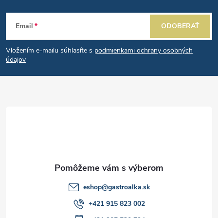
d
Z
a
Email
ODOBERAŤ
á
c
Vložením e-mailu súhlasíte s
podmienkami ochrany osobných
p
i
údajov
e
ä
p
t
r
i
v
e
k
y
eshop
@
gastroalka.sk
v
+421 915 823 002