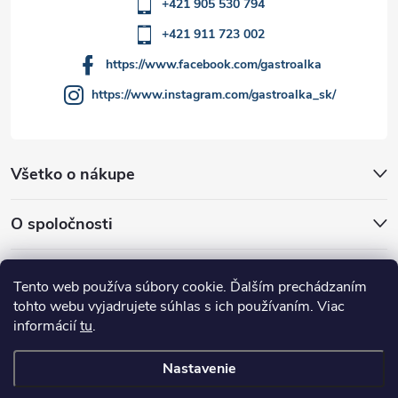
ý
+421 905 530 794
p
+421 911 723 002
i
https://www.facebook.com/gastroalka
https://www.instagram.com/gastroalka_sk/
s
u
Všetko o nákupe
O spoločnosti
Akcie a novinky
Tento web používa súbory cookie. Ďalším prechádzaním
tohto webu vyjadrujete súhlas s ich používaním. Viac
informácií
tu
.
Nastavenie