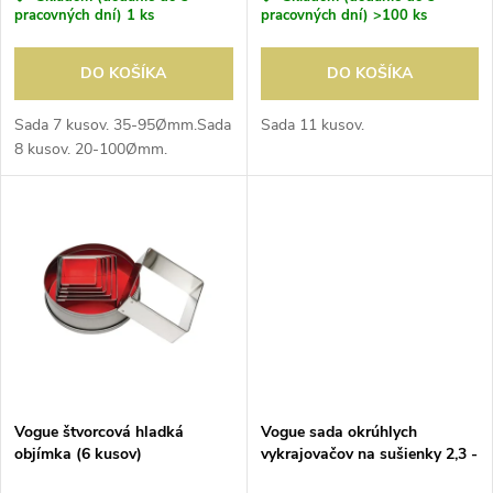
r
o
pracovných dní)
1 ks
pracovných dní)
>100 ks
o
d
DO KOŠÍKA
DO KOŠÍKA
d
u
Sada 7 kusov. 35-95Ømm.Sada
Sada 11 kusov.
8 kusov. 20-100Ømm.
u
k
k
t
t
o
o
v
v
Vogue štvorcová hladká
Vogue sada okrúhlych
objímka (6 kusov)
vykrajovačov na sušienky 2,3 -
9 (Ã) cm (11 kusov)