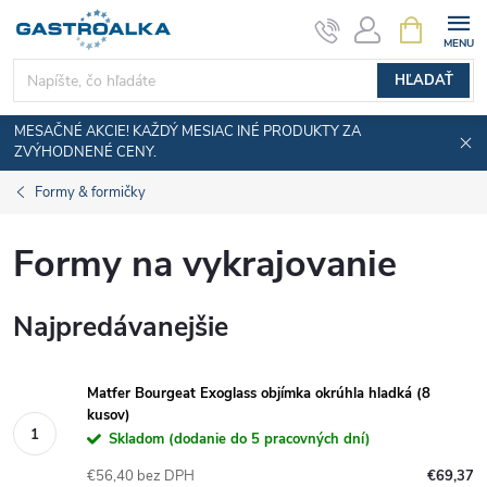
Prejsť
NÁKUPN
KOŠÍK
na
obsah
HĽADAŤ
MESAČNÉ AKCIE! KAŽDÝ MESIAC INÉ PRODUKTY ZA
ZVÝHODNENÉ CENY.
Formy & formičky
Formy na vykrajovanie
Najpredávanejšie
Matfer Bourgeat Exoglass objímka okrúhla hladká (8
kusov)
Skladom (dodanie do 5 pracovných dní)
€56,40 bez DPH
€69,37