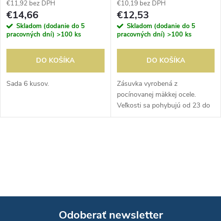
€11,92 bez DPH
€10,19 bez DPH
€14,66
€12,53
Skladom (dodanie do 5
Skladom (dodanie do 5
pracovných dní)
>100 ks
pracovných dní)
>100 ks
DO KOŠÍKA
DO KOŠÍKA
Sada 6 kusov.
Zásuvka vyrobená z
pocínovanej mäkkej ocele.
Veľkosti sa pohybujú od 23 do
90 mm (Ã).
O
v
l
á
Odoberať newsletter