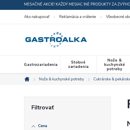
Prejsť
MESAČNÉ AKCIE! KAŽDÝ MESIAC INÉ PRODUKTY ZA ZVÝH
na
Ako nakupovať
Reklamácia a vrátenie
Všeobecné ob
obsah
Nože &
Stolové
Gastrozariadenia
kuchynské
zariadenia
potreby
Nože & kuchynské potreby
Cukrárske & pekársk
Domov
B
o
Cena