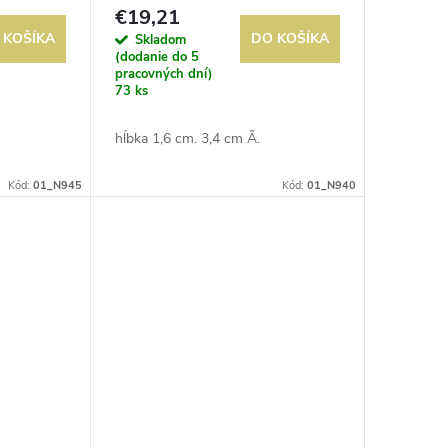
€19,21
 KOŠÍKA
DO KOŠÍKA
Skladom
(dodanie do 5
pracovných dní)
73 ks
hĺbka 1,6 cm. 3,4 cm Ã.
Kód:
01_N945
Kód:
01_N940