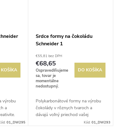
chneider
Srdce formy na čokoládu
Schneider 1
€55,81 bez DPH
€68,65
 KOŠÍKA
DO KOŠÍKA
Ospravedlňujeme
sa, tovar je
momentálne
nedostupný.
a výrobu
Polykarbonátové formy na výrobu
ch a
čokolády v rôznych tvaroch a
eativite.
dávajú voľný priechod vašej
voľnenie.
kreativite. Tvrdý materiál pre ľahké
Kód:
01_DW295
Kód:
01_DW293
umývačky
uvoľnenie. Vhodné do mrazničky a
umývačky riadu.