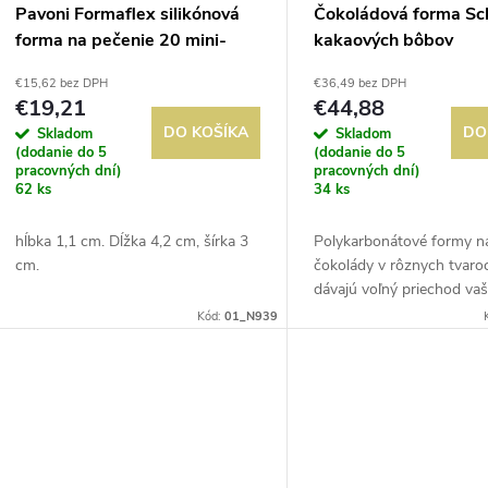
Pavoni Formaflex silikónová
Čokoládová forma Sc
forma na pečenie 20 mini-
kakaových bôbov
madeleines
€15,62 bez DPH
€36,49 bez DPH
€19,21
€44,88
DO KOŠÍKA
DO
Skladom
Skladom
(dodanie do 5
(dodanie do 5
pracovných dní)
pracovných dní)
62 ks
34 ks
hĺbka 1,1 cm. Dĺžka 4,2 cm, šírka 3
Polykarbonátové formy n
cm.
čokolády v rôznych tvaro
dávajú voľný priechod vaš
kreativite. Tvrdý materiál 
Kód:
01_N939
uvoľnenie. Vhodné do mr
umývačky riadu.