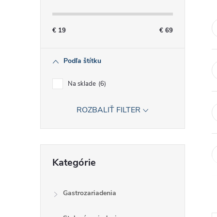
č
n
€
19
€
69
ý
Podľa štítku
p
Na sklade
6
a
ROZBALIŤ FILTER
n
e
Preskočiť
Kategórie
kategórie
l
Gastrozariadenia