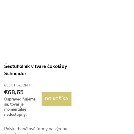
Šesťuholník v tvare čokolády
Schneider
€55,81 bez DPH
€68,65
DO KOŠÍKA
Ospravedlňujeme
sa, tovar je
momentálne
nedostupný.
Polykarbonátové formy na výrobu