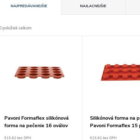
R
NAJPREDÁVANEJŠIE
NAJLACNEJŠIE
a
0
položiek celkom
d
V
e
ý
n
p
e
s
p
p
Pavoni Formaflex silikónová
Silikónová forma na 
r
forma na pečenie 16 oválov
Pavoni Formaflex 15 
r
fours
€15,62 bez DPH
€15,62 bez DPH