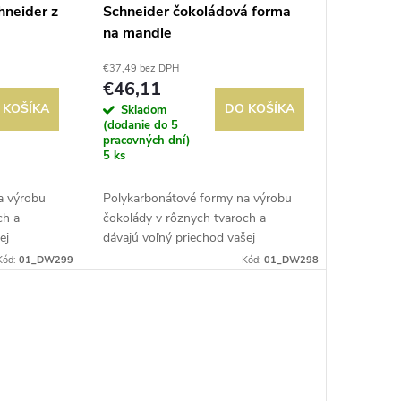
hneider z
Schneider čokoládová forma
na mandle
€37,49 bez DPH
€46,11
 KOŠÍKA
DO KOŠÍKA
Skladom
(dodanie do 5
pracovných dní)
5 ks
a výrobu
Polykarbonátové formy na výrobu
ch a
čokolády v rôznych tvaroch a
ej
dávajú voľný priechod vašej
pre ľahké
kreativite. Tvrdý materiál pre ľahké
Kód:
01_DW299
Kód:
01_DW298
azničky a
uvoľnenie. Vhodné do mrazničky a
umývačky riadu.