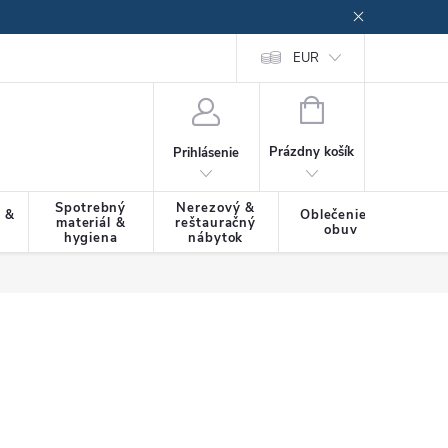
EUR
NÁKUPNÝ
KOŠÍK
Prázdny košík
Prihlásenie
Spotrebný
Nerezový &
a &
Oblečenie &
materiál &
reštauračný
SLU
obuv
hygiena
nábytok