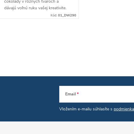
čokolády v rôznych tvaroch a
dávajú voľnú ruku vašej kreativite.
Tvrdý materiál pre ľahké uvoľnenie.
Kód:
01_DW290
Vhodné do mrazničky a umývačky
riadu.
O
v
á
d
Email
a
Vložením e-mailu súhlasíte s
podmienka
c