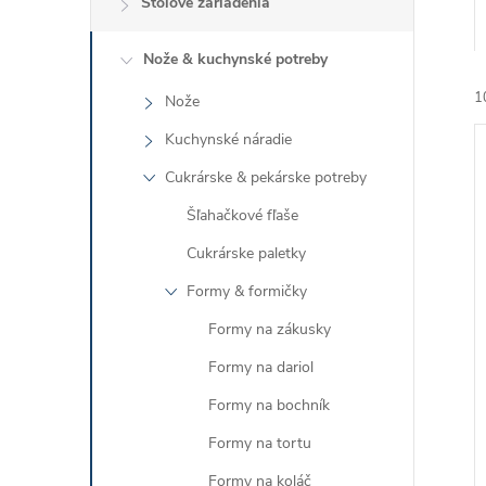
Stolové zariadenia
Nože & kuchynské potreby
1
Nože
Kuchynské náradie
Cukrárske & pekárske potreby
Šľahačkové fľaše
Cukrárske paletky
i
Formy & formičky
i
Formy na zákusky
Formy na dariol
Formy na bochník
Formy na tortu
Formy na koláč