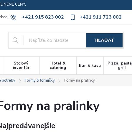
ODNENÉ CENY.
+421 915 823 002
+421 911 723 002
chodné podmienky
Ochrana osobných údajov
Cookies policy
HĽADAŤ
Stolový
Hotel &
Pizza, past
Bar & káva
inventár
catering
grill
e potreby
Formy & formičky
Formy na pralinky
Formy na pralinky
Najpredávanejšie