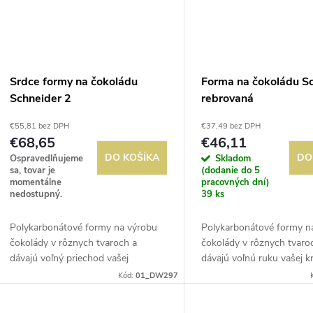
Srdce formy na čokoládu
Forma na čokoládu S
Schneider 2
rebrovaná
€55,81 bez DPH
€37,49 bez DPH
€68,65
€46,11
DO KOŠÍKA
DO
Ospravedlňujeme
Skladom
sa, tovar je
(dodanie do 5
momentálne
pracovných dní)
nedostupný.
39 ks
Polykarbonátové formy na výrobu
Polykarbonátové formy n
čokolády v rôznych tvaroch a
čokolády v rôznych tvaro
dávajú voľný priechod vašej
dávajú voľnú ruku vašej kr
kreativite. Tvrdý materiál pre ľahké
Tvrdý materiál pre ľahké u
Kód:
01_DW297
uvoľnenie. Vhodné do mrazničky a
Vhodné do mrazničky a 
umývačky riadu.
riadu.