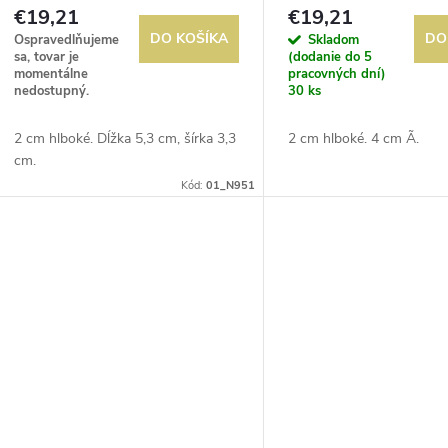
o
€19,21
€19,21
o
DO KOŠÍKA
DO
Ospravedlňujeme
Skladom
d
sa, tovar je
(dodanie do 5
d
momentálne
pracovných dní)
nedostupný.
30 ks
u
u
2 cm hlboké. Dĺžka 5,3 cm, šírka 3,3
2 cm hlboké. 4 cm Ã.
k
cm.
k
Kód:
01_N951
t
t
o
o
v
v