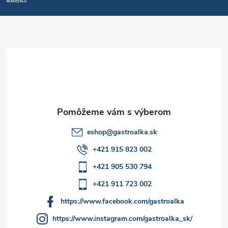
p
ä
t
i
e
eshop
@
gastroalka.sk
+421 915 823 002
+421 905 530 794
+421 911 723 002
https://www.facebook.com/gastroalka
https://www.instagram.com/gastroalka_sk/