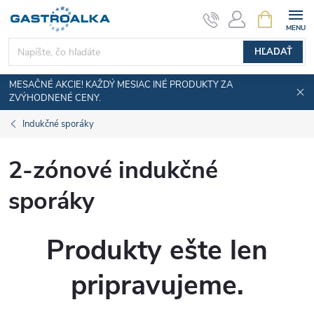
Prejsť
NÁKUPN
KOŠÍK
na
obsah
HĽADAŤ
MESAČNÉ AKCIE! KAŽDÝ MESIAC INÉ PRODUKTY ZA
ZVÝHODNENÉ CENY.
Indukčné sporáky
2-zónové indukčné
sporáky
Produkty ešte len
pripravujeme.