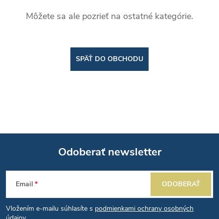
Môžete sa ale pozrieť na ostatné kategórie.
SPÄŤ DO OBCHODU
Odoberať newsletter
Z
Email
ODOBERAŤ
á
Vložením e-mailu súhlasíte s
podmienkami ochrany osobných
údajov