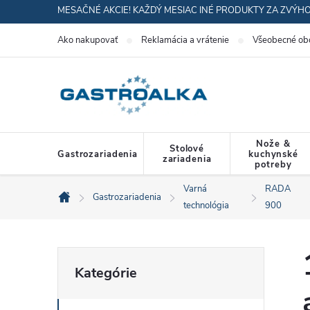
Prejsť
MESAČNÉ AKCIE! KAŽDÝ MESIAC INÉ PRODUKTY ZA ZVÝH
na
Ako nakupovať
Reklamácia a vrátenie
Všeobecné ob
obsah
Nože &
Stolové
Gastrozariadenia
kuchynské
zariadenia
potreby
Varná
RADA
Gastrozariadenia
Domov
technológia
900
B
Preskočiť
Kategórie
kategórie
o