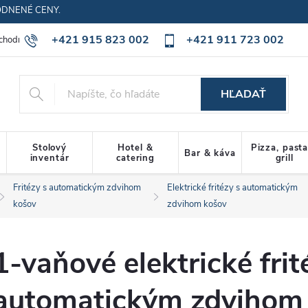
ODNENÉ CENY.
+421 915 823 002
+421 911 723 002
chodné podmienky
Ochrana osobných údajov
Cookies policy
HĽADAŤ
Stolový
Hotel &
Pizza, past
Bar & káva
inventár
catering
grill
Fritézy s automatickým zdvihom
Elektrické fritézy s automatickým
košov
zdvihom košov
1-vaňové elektrické frit
automatickým zdvihom