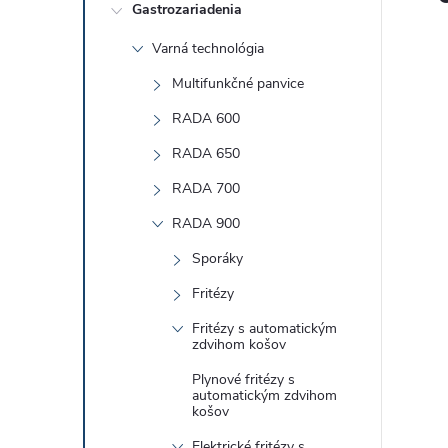
Gastrozariadenia
č
Varná technológia
n
Multifunkčné panvice
ý
RADA 600
RADA 650
p
RADA 700
a
RADA 900
Sporáky
n
Fritézy
e
Fritézy s automatickým
zdvihom košov
l
Plynové fritézy s
automatickým zdvihom
košov
Elektrické fritézy s