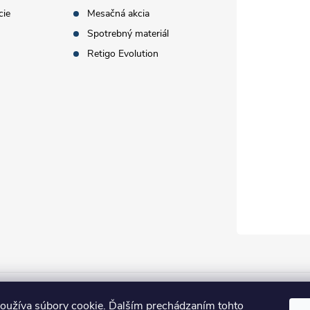
cie
Mesačná akcia
Spotrebný materiál
Retigo Evolution
oužíva súbory cookie. Ďalším prechádzaním tohto