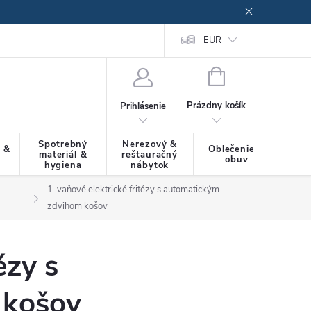
EUR
NÁKUPNÝ
KOŠÍK
Prázdny košík
Prihlásenie
Spotrebný
Nerezový &
a &
Oblečenie &
materiál &
reštauračný
SLU
obuv
hygiena
nábytok
1-vaňové elektrické fritézy s automatickým
zdvihom košov
ézy s
 košov