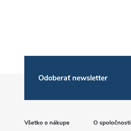
Z
Odoberať newsletter
á
p
ä
Všetko o nákupe
O spoločnosti