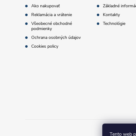
t
Ako nakupovať
Základné informá
Reklamácia a vrátenie
Kontakty
i
Všeobecné obchodné
Technológie
podmienky
e
Ochrana osobných údajov
Cookies policy
Tento web p