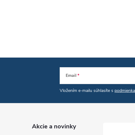
Email
Vložením e-mailu súhlasíte s
podmienka
Akcie a novinky