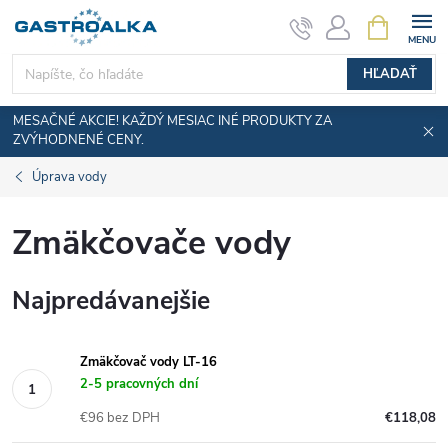
Prejsť
NÁKUPN
KOŠÍK
na
obsah
HĽADAŤ
MESAČNÉ AKCIE! KAŽDÝ MESIAC INÉ PRODUKTY ZA
ZVÝHODNENÉ CENY.
Úprava vody
Zmäkčovače vody
Najpredávanejšie
Zmäkčovač vody LT-16
2-5 pracovných dní
€96 bez DPH
€118,08