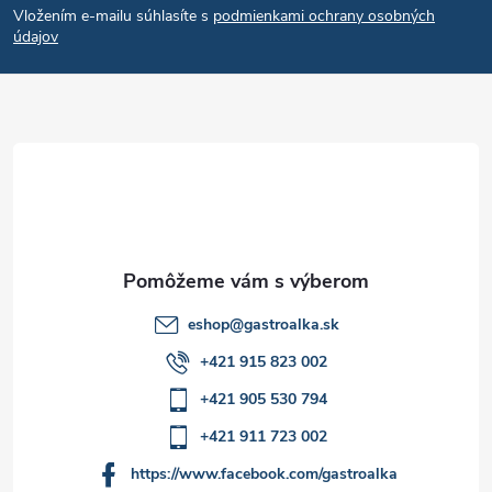
c
Vložením e-mailu súhlasíte s
podmienkami ochrany osobných
p
i
údajov
e
ä
p
t
r
i
v
e
k
y
eshop
@
gastroalka.sk
v
+421 915 823 002
ý
+421 905 530 794
p
+421 911 723 002
i
https://www.facebook.com/gastroalka