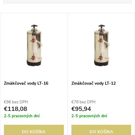
a
Najlacnejšie
V
Najdrahšie
d
ý
Abecedne
e
p
n
i
i
s
e
Zmäkčovač vody LT-16
Zmäkčovač vody LT-12
p
p
€96 bez DPH
€78 bez DPH
r
€118,08
€95,94
r
2-5 pracovných dní
2-5 pracovných dní
o
o
DO KOŠÍKA
DO KOŠÍKA