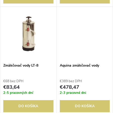
d
d
u
u
k
k
t
t
o
o
v
Zmäkčovač vody LT-8
Aquina zmäkčovač vody
v
€68 bez DPH
€389 bez DPH
€83,64
€478,47
2-5 pracovných dní
2-3 pracovné dni
DO KOŠÍKA
DO KOŠÍKA