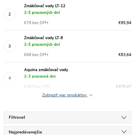
Zmäkčovač vody LT-12
2-5 pracovných dní
€78 bez DPH
€95,94
Zmäkčovač vody LT-8
2-5 pracovných dní
€68 bez DPH
€83,64
Aquina zmäkčovač vody
2-3 pracovné dni
€389 bez DPH
€478,47
Zobraziť viac produktov
Filtrovať
R
Najpredávanejšie