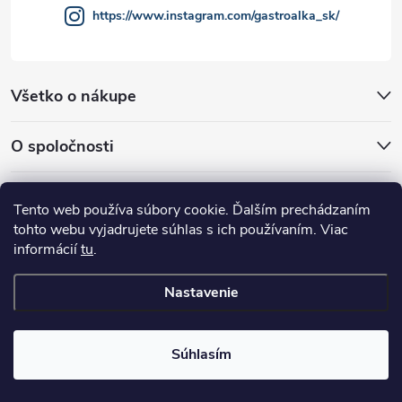
https://www.instagram.com/gastroalka_sk/
s
u
Všetko o nákupe
O spoločnosti
Akcie a novinky
Tento web používa súbory cookie. Ďalším prechádzaním
tohto webu vyjadrujete súhlas s ich používaním. Viac
informácií
tu
.
Nastavenie
Copyright 2026
GASTROALKA Slovakia
. Všetky práva vyhradené.
Súhlasím
Vytvoril Shoptet