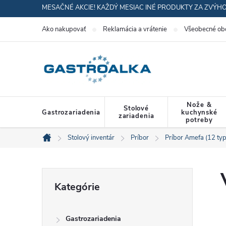
Prejsť
MESAČNÉ AKCIE! KAŽDÝ MESIAC INÉ PRODUKTY ZA ZVÝH
na
Ako nakupovať
Reklamácia a vrátenie
Všeobecné ob
obsah
Nože &
Stolové
Gastrozariadenia
kuchynské
zariadenia
potreby
Stolový inventár
Príbor
Príbor Amefa (12 ty
Domov
B
Preskočiť
Kategórie
kategórie
o
Gastrozariadenia