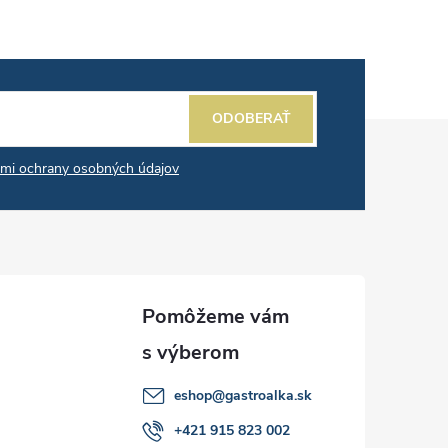
ODOBERAŤ
mi ochrany osobných údajov
eshop
@
gastroalka.sk
+421 915 823 002