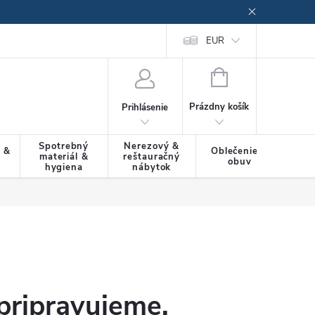
EUR
NÁKUPNÝ
KOŠÍK
Prázdny košík
Prihlásenie
Spotrebný
Nerezový &
a &
Oblečenie &
materiál &
reštauračný
SLU
obuv
hygiena
nábytok
pripravujeme.