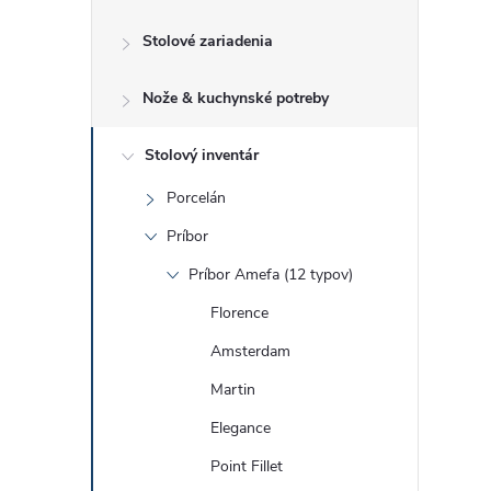
č
Stolové zariadenia
n
Nože & kuchynské potreby
ý
p
Stolový inventár
Porcelán
a
Príbor
n
Príbor Amefa (12 typov)
Florence
e
Amsterdam
l
Martin
Elegance
Point Fillet