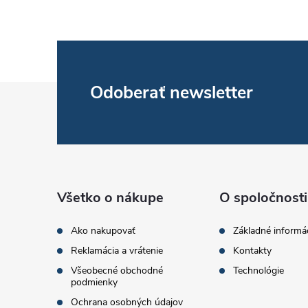
Z
Odoberať newsletter
á
p
ä
Všetko o nákupe
O spoločnosti
t
Ako nakupovať
Základné informá
Reklamácia a vrátenie
Kontakty
i
Všeobecné obchodné
Technológie
podmienky
e
Ochrana osobných údajov