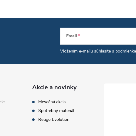
Email
Vložením e-mailu súhlasíte s
podmienka
Akcie a novinky
cie
Mesačná akcia
Spotrebný materiál
Retigo Evolution