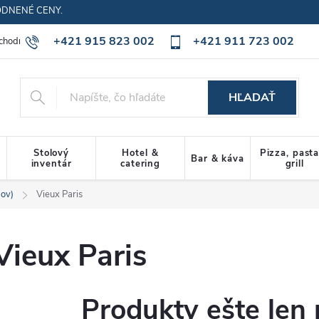
ODNENÉ CENY.
+421 915 823 002
+421 911 723 002
chodné podmienky
Ochrana osobných údajov
Cookies policy
HĽADAŤ
Stolový
Hotel &
Pizza, past
Bar & káva
inventár
catering
grill
pov)
Vieux Paris
Vieux Paris
Produkty ešte len 