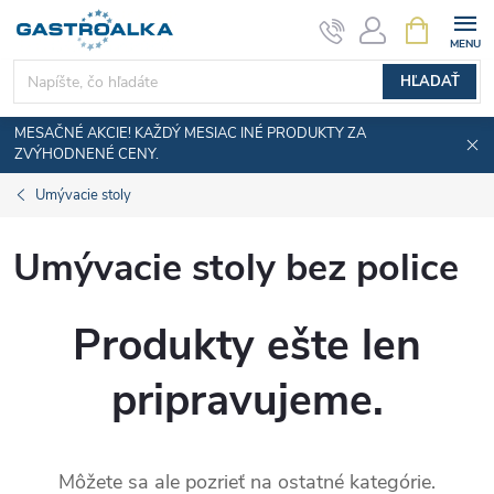
Prejsť
NÁKUPN
KOŠÍK
na
obsah
HĽADAŤ
MESAČNÉ AKCIE! KAŽDÝ MESIAC INÉ PRODUKTY ZA
ZVÝHODNENÉ CENY.
Umývacie stoly
Umývacie stoly bez police
Produkty ešte len
pripravujeme.
Môžete sa ale pozrieť na ostatné kategórie.