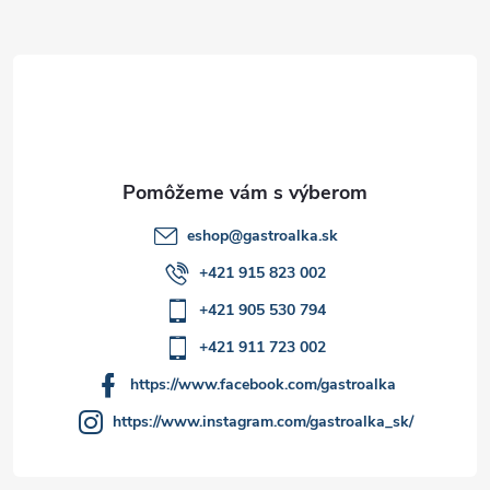
ä
t
i
e
eshop
@
gastroalka.sk
+421 915 823 002
+421 905 530 794
+421 911 723 002
https://www.facebook.com/gastroalka
https://www.instagram.com/gastroalka_sk/