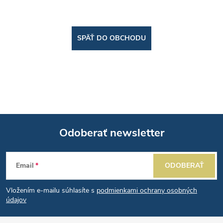
SPÄŤ DO OBCHODU
Odoberať newsletter
Z
Email
ODOBERAŤ
á
Vložením e-mailu súhlasíte s
podmienkami ochrany osobných
p
údajov