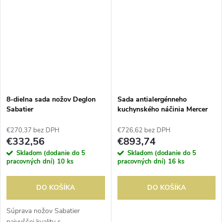
nylonovú rukoväť). Dodávané
umývačky riadu. Dodávané v
v...
čiernom...
8-dielna sada nožov Deglon
Sada antialergénneho
Sabatier
kuchynského náčinia Mercer
€270,37 bez DPH
€726,62 bez DPH
€332,56
€893,74
Skladom (dodanie do 5
Skladom (dodanie do 5
pracovných dní)
10 ks
pracovných dní)
16 ks
DO KOŠÍKA
DO KOŠÍKA
Súprava nožov Sabatier
najvyššej kvality s