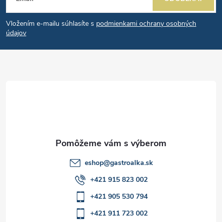
p
á
i
e
r
Vložením e-mailu súhlasíte s
podmienkami ochrany osobných
p
údajov
v
ä
k
t
y
v
i
ý
e
p
i
eshop
@
gastroalka.sk
+421 915 823 002
s
+421 905 530 794
u
+421 911 723 002