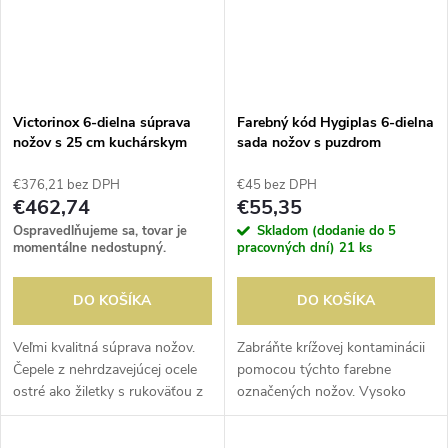
Victorinox 6-dielna súprava
Farebný kód Hygiplas 6-dielna
nožov s 25 cm kuchárskym
sada nožov s puzdrom
nožom
€376,21 bez DPH
€45 bez DPH
€462,74
€55,35
Ospravedlňujeme sa, tovar je
Skladom (dodanie do 5
momentálne nedostupný.
pracovných dní)
21 ks
DO KOŠÍKA
DO KOŠÍKA
Veľmi kvalitná súprava nožov.
Zabráňte krížovej kontaminácii
Čepele z nehrdzavejúcej ocele
pomocou týchto farebne
ostré ako žiletky s rukoväťou z
označených nožov. Vysoko
palisandrového dreva (okrem
kvalitné čepele z nehrdzavejúcej
krájacieho noža, ktorý má
ocele a rukoväte vhodné do