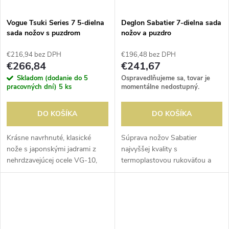
Vogue Tsuki Series 7 5-dielna
Deglon Sabatier 7-dielna sada
sada nožov s puzdrom
nožov a puzdro
€216,94 bez DPH
€196,48 bez DPH
€266,84
€241,67
Skladom (dodanie do 5
Ospravedlňujeme sa, tovar je
pracovných dní)
5 ks
momentálne nedostupný.
DO KOŠÍKA
DO KOŠÍKA
Krásne navrhnuté, klasické
Súprava nožov Sabatier
nože s japonskými jadrami z
najvyššej kvality s
nehrdzavejúcej ocele VG-10,
termoplastovou rukoväťou a
ktoré sú kalené na 60°
čepeľou z nehrdzavejúcej ocele.
Rockwell. To znamená, že
Dodávané v čiernom puzdre
poskytujú výnimočný výkon a
doplnené o lúpací nôž
zostávajú ostré po...
Victorinox, paletový nôž...