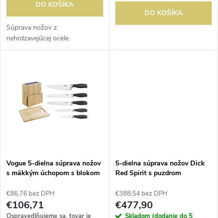
o
DO KOŠÍKA
d
DO KOŠÍKA
d
Súprava nožov z
u
nehrdzavejúcej ocele.
u
k
k
t
t
o
o
v
v
Vogue 5-dielna súprava nožov
5-dielna súprava nožov Dick
s mäkkým úchopom s blokom
Red Spirit s puzdrom
na nože a doskou na krájanie
€86,76 bez DPH
€388,54 bez DPH
€106,71
€477,90
Ospravedlňujeme sa, tovar je
Skladom (dodanie do 5