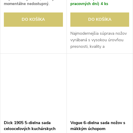
momentálne nedostupný.
pracovných dní)
4 ks
DO KOŠÍKA
DO KOŠÍKA
Najmodernejšia súprava nožov
vyrábaná s vysokou úrovňou
presnosti, kvality a
spoľahlivosti. Vrátane puzdro
na ochranu vašich nožov
prémiovej kvality.
Dick 1905 5-dielna sada
Vogue 6-dielna sada nožov s
celooceľových kuchárskych
mäkkým úchopom