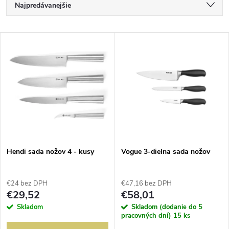
R
Najpredávanejšie
a
Najlacnejšie
V
Najdrahšie
d
ý
Abecedne
e
p
n
i
i
s
e
Hendi sada nožov 4 - kusy
Vogue 3-dielna sada nožov
p
p
€24 bez DPH
€47,16 bez DPH
r
€29,52
€58,01
r
Skladom
Skladom (dodanie do 5
o
pracovných dní)
15 ks