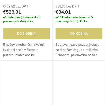
nožov s puzdrom
€429,52 bez DPH
€68,30 bez DPH
€528,31
€84,01
Skladom (dodanie do 5
Skladom (dodanie do 5
pracovných dní)
4 ks
pracovných dní)
15 ks
DO KOŠÍKA
DO KOŠÍKA
5 nožov vyrobených z veľmi
Súprava nožov pozostávajúca
kvalitnej ocele v čiernom
zo 4 nožov Vogue s mäkkým
puzdre. Profesionálne
úchopom, paletového noža a
ukončené oceľovými krúžkami
brúsnej tyče, komplet v puzdre
zabudovanými do rukoväte.
s jednoduchou údržbou.