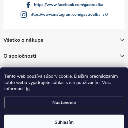
https://www.facebook.com/gastroalka
https://www.instagram.com/gastroalka_sk/
Všetko o nákupe
O spoločnosti
Akcie a novinky
Tento web používa súbory cookie. Ďalším prechádzaním
tohto webu vyjadrujete súhlas s ich používaním. Viac
informácií
tu
.
Nastavenie
Copyright 2026
GASTROALKA Slovakia
. Všetky práva vyhradené.
Súhlasím
Vytvoril Shoptet