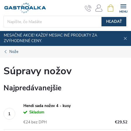
Prejsť
NÁKUPN
KOŠÍK
na
obsah
HĽADAŤ
MESAČNÉ AKCIE! KAŽDÝ MESIAC INÉ PRODUKTY ZA
ZVÝHODNENÉ CENY.
Nože
Súpravy nožov
Najpredávanejšie
Hendi sada nožov 4 - kusy
Skladom
€24 bez DPH
€29,52