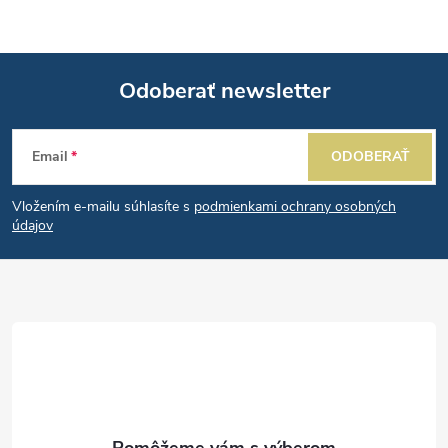
l
á
Odoberať newsletter
d
Z
a
Email
ODOBERAŤ
á
c
Vložením e-mailu súhlasíte s
podmienkami ochrany osobných
p
i
údajov
e
ä
p
t
r
i
v
e
k