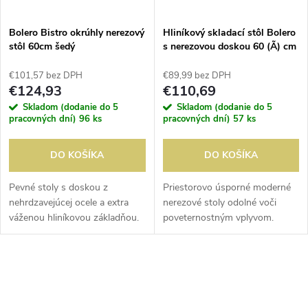
Bolero Bistro okrúhly nerezový
Hliníkový skladací stôl Bolero
stôl 60cm šedý
s nerezovou doskou 60 (Ã) cm
€101,57 bez DPH
€89,99 bez DPH
€124,93
€110,69
Skladom (dodanie do 5
Skladom (dodanie do 5
pracovných dní)
96 ks
pracovných dní)
57 ks
DO KOŠÍKA
DO KOŠÍKA
Pevné stoly s doskou z
Priestorovo úsporné moderné
nehrdzavejúcej ocele a extra
nerezové stoly odolné voči
váženou hliníkovou základňou.
poveternostným vplyvom.
Odolný voči poveternostným
Jednoduché premiestňovanie a
vplyvom a bezúdržbový.
skladovanie. Jednoduchá
montáž. Ideálne pre vonkajšie
O
použitie.
v