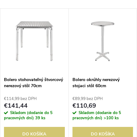
a
Najlacnejšie
V
Najdrahšie
d
ý
Abecedne
e
p
n
i
i
s
e
Bolero stohovateľný štvorcový
Bolero okrúhly nerezový
nerezový stôl 70cm
stojaci stôl 60cm
p
p
€114,99 bez DPH
€89,99 bez DPH
r
€141,44
€110,69
r
Skladom (dodanie do 5
Skladom (dodanie do 5
o
pracovných dní)
39 ks
pracovných dní)
>100 ks
o
DO KOŠÍKA
DO KOŠÍKA