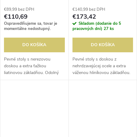
€89,99 bez DPH
€140,99 bez DPH
€110,69
€173,42
Ospravedlňujeme sa, tovar je
Skladom (dodanie do 5
momentálne nedostupný.
pracovných dní)
27 ks
DO KOŠÍKA
DO KOŠÍKA
Pevné stoly s nerezovou
Pevné stoly s doskou z
doskou a extra ťažkou
nehrdzavejúcej ocele a extra
liatinovou základňou. Odolný
váženou hliníkovou základňou.
voči poveternostným vplyvom a
Odolný voči poveternostným
bezúdržbový.
vplyvom a bezúdržbový.