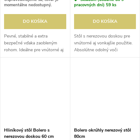
momentálne nedostupný.
pracovných dní)
59 ks
DO KOŠÍKA
DO KOŠÍKA
Pevné, stabilné a extra
Stôl s nerezovou doskou pre
bezpečné vďaka zaobleným
vnútorné aj vonkajšie použitie.
rohom. Ideálne pre vnútorné aj
Absolútne odolný voči
vonkajšie použitie.
poveternostným vplyvom a
bezúdržbový. Stohovateľné pre
ľahké skladovanie alebo
prepravu.
Hliníkový stôl Bolero s
Bolero okrúhly nerezový stôl
nerezovou doskou 60 cm
80cm