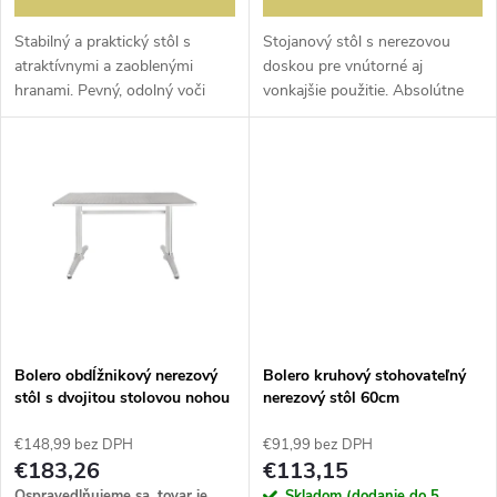
d
d
u
Stabilný a praktický stôl s
Stojanový stôl s nerezovou
atraktívnymi a zaoblenými
doskou pre vnútorné aj
u
hranami. Pevný, odolný voči
vonkajšie použitie. Absolútne
k
poveternostným vplyvom,
odolný voči poveternostným
k
odolný voči hrdzi a ľahký.
vplyvom a bezúdržbový. Extra
t
Vynikajúce pre vonkajšie
ťažká liatinová základňa pre
t
použitie. Ploché...
väčšiu...
o
o
v
v
Bolero obdĺžnikový nerezový
Bolero kruhový stohovateľný
stôl s dvojitou stolovou nohou
nerezový stôl 60cm
120cm
€148,99 bez DPH
€91,99 bez DPH
€183,26
€113,15
Ospravedlňujeme sa, tovar je
Skladom (dodanie do 5