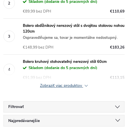
Skladom (dodanie do 5 pracovných dní)
€89,99 bez DPH
€110,69
Bolero obdĺžnikový nerezový stôl s dvojitou stolovou nohou
120cm
Ospravedlňujeme sa, tovar je momentálne nedostupný.
€148,99 bez DPH
€183,26
Bolero kruhový stohovateľný nerezový stôl 60cm
Skladom (dodanie do 5 pracovných dní)
€91,99 bez DPH
€113,15
Zobraziť viac produktov
Filtrovať
R
Najpredávanejšie