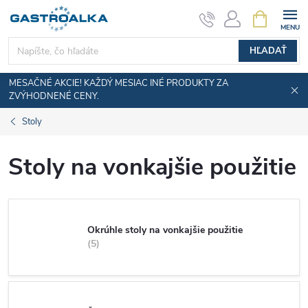
Prejsť
NÁKUPN
KOŠÍK
na
obsah
HĽADAŤ
MESAČNÉ AKCIE! KAŽDÝ MESIAC INÉ PRODUKTY ZA
ZVÝHODNENÉ CENY.
Stoly
Stoly na vonkajšie použitie
Okrúhle stoly na vonkajšie použitie
5