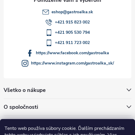
y
eshop
@
gastroalka.sk
v
+421 915 823 002
ý
+421 905 530 794
p
+421 911 723 002
i
https://www.facebook.com/gastroalka
https://www.instagram.com/gastroalka_sk/
s
u
Všetko o nákupe
O spoločnosti
Akcie a novinky
Tento web používa súbory cookie. Ďalším prechádzaním