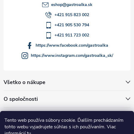
i
eshop
@
gastroalka.sk
+421 915 823 002
s
+421 905 530 794
u
+421 911 723 002
https://www.facebook.com/gastroalka
https://www.instagram.com/gastroalka_sk/
Všetko o nákupe
O spoločnosti
Akcie a novinky
Tento web používa súbory cookie. Ďalším prechádzaním
tohto webu vyjadrujete súhlas s ich používaním. Viac
informácií
tu
.