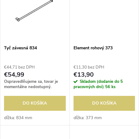
t
t
o
o
v
v
Tyč závesná 834
Element rohový 373
€44,71 bez DPH
€11,30 bez DPH
€54,99
€13,90
Ospravedlňujeme sa, tovar je
Skladom (dodanie do 5
momentálne nedostupný.
pracovných dní)
56 ks
DO KOŠÍKA
DO KOŠÍKA
dĺžka: 834 mm
dĺžka: 373 mm