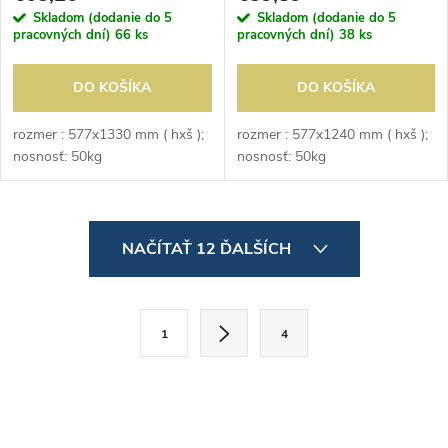
Skladom (dodanie do 5
Skladom (dodanie do 5
pracovných dní)
66 ks
pracovných dní)
38 ks
DO KOŠÍKA
DO KOŠÍKA
rozmer : 577x1330 mm ( hxš );
rozmer : 577x1240 mm ( hxš );
nosnosť: 50kg
nosnosť: 50kg
O
NAČÍTAŤ 12 ĎALŠÍCH
v
l
S
1
4
t
á
r
d
á
a
n