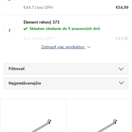
€44,71 bez DPH
€54,99
Element rohový 373
Skladom (dodanie do 5 pracovných dní)
€11,30 bez DPH
€13,90
Zobraziť viac produktov
Filtrovať
R
Najpredávanejšie
a
Najlacnejšie
V
Najdrahšie
d
ý
Abecedne
e