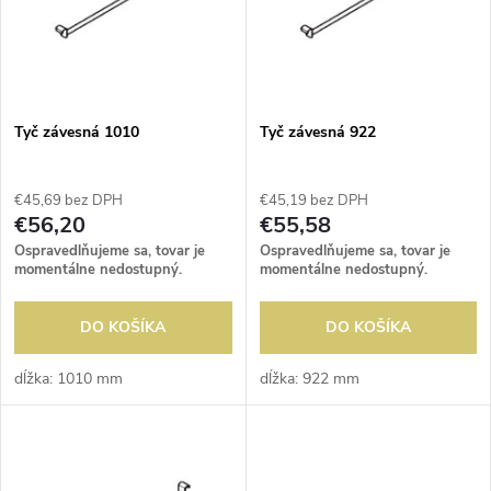
p
n
i
i
s
e
Tyč závesná 1010
Tyč závesná 922
p
p
€45,69 bez DPH
€45,19 bez DPH
r
€56,20
€55,58
r
Ospravedlňujeme sa, tovar je
Ospravedlňujeme sa, tovar je
o
momentálne nedostupný.
momentálne nedostupný.
o
d
DO KOŠÍKA
DO KOŠÍKA
d
u
dĺžka: 1010 mm
dĺžka: 922 mm
u
k
k