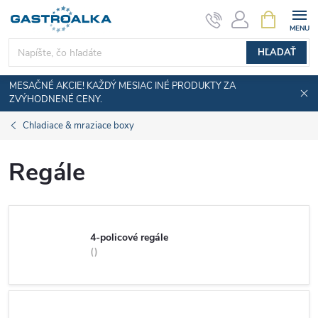
Prejsť
NÁKUPN
KOŠÍK
na
obsah
HĽADAŤ
MESAČNÉ AKCIE! KAŽDÝ MESIAC INÉ PRODUKTY ZA
ZVÝHODNENÉ CENY.
Chladiace & mraziace boxy
Regále
4-policové regále