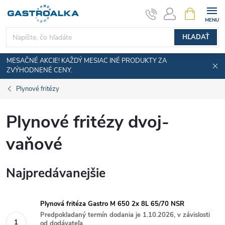
Prejsť
NÁKUPN
KOŠÍK
na
obsah
HĽADAŤ
MESAČNÉ AKCIE! KAŽDÝ MESIAC INÉ PRODUKTY ZA
ZVÝHODNENÉ CENY.
Plynové fritézy
Plynové fritézy dvoj-
vaňové
Najpredávanejšie
Plynová fritéza Gastro M 650 2x 8L 65/70 NSR
Predpokladaný termín dodania je 1.10.2026, v závislosti
od dodávateľa.