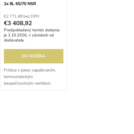
e
2x 8L 65/70 NSR
p
p
€2 771,48 bez DPH
r
€3 408,92
r
Predpokladaný termín dodania
o
je 1.10.2026, v závislosti od
dodávateľa.
o
d
DO KOŠÍKA
d
u
Fritéza s piezo zapaľovaním,
u
termostatickým
k
bezpečnostným ventilom,
k
rýchlym ohrevom vďaka 2
t
plameňom na nádobu. So
t
studenou zónou, zachytávačom
O
o
omrviniek a vypúšťacím
kohútikom....
v
o
v
l