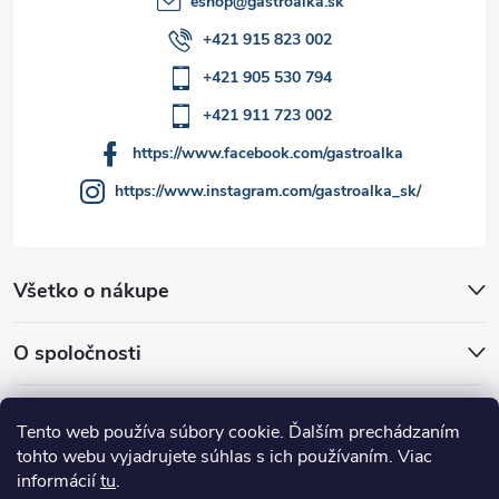
eshop
@
gastroalka.sk
v
+421 915 823 002
ý
+421 905 530 794
p
+421 911 723 002
i
https://www.facebook.com/gastroalka
https://www.instagram.com/gastroalka_sk/
s
u
Všetko o nákupe
O spoločnosti
Akcie a novinky
Tento web používa súbory cookie. Ďalším prechádzaním
tohto webu vyjadrujete súhlas s ich používaním. Viac
informácií
tu
.