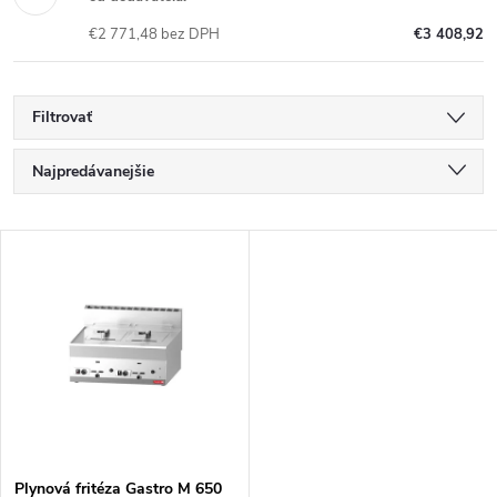
€2 771,48 bez DPH
€3 408,92
Filtrovať
R
Najpredávanejšie
a
Najlacnejšie
V
Najdrahšie
d
ý
Abecedne
e
p
n
i
i
s
Plynová fritéza Gastro M 650