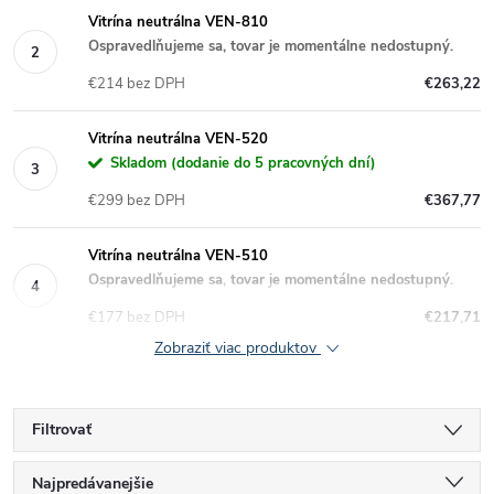
Vitrína neutrálna VEN-810
Ospravedlňujeme sa, tovar je momentálne nedostupný.
€214 bez DPH
€263,22
Vitrína neutrálna VEN-520
Skladom (dodanie do 5 pracovných dní)
€299 bez DPH
€367,77
Vitrína neutrálna VEN-510
Ospravedlňujeme sa, tovar je momentálne nedostupný.
€177 bez DPH
€217,71
Zobraziť viac produktov
Filtrovať
R
Najpredávanejšie