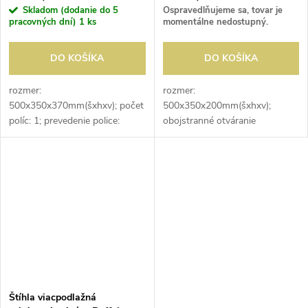
Skladom (dodanie do 5
Ospravedlňujeme sa, tovar je
pracovných dní)
1 ks
momentálne nedostupný.
DO KOŠÍKA
DO KOŠÍKA
rozmer:
rozmer:
500x350x370mm(šxhxv); počet
500x350x200mm(šxhxv);
políc: 1; prevedenie police:
obojstranné otváranie
roštová; obojstranné otváranie
Štíhla viacpodlažná