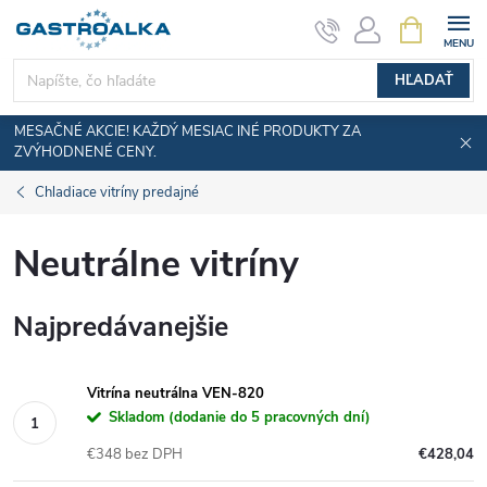
Prejsť
NÁKUPN
KOŠÍK
na
obsah
HĽADAŤ
MESAČNÉ AKCIE! KAŽDÝ MESIAC INÉ PRODUKTY ZA
ZVÝHODNENÉ CENY.
Chladiace vitríny predajné
Neutrálne vitríny
Najpredávanejšie
Vitrína neutrálna VEN-820
Skladom (dodanie do 5 pracovných dní)
€348 bez DPH
€428,04