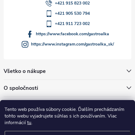
v
+421 915 823 002
ý
+421 905 530 794
p
+421 911 723 002
i
https://www.facebook.com/gastroalka
https://www.instagram.com/gastroalka_sk/
s
u
Všetko o nákupe
O spoločnosti
Akcie a novinky
Tento web používa súbory cookie. Ďalším prechádzaním
tohto webu vyjadrujete súhlas s ich používaním. Viac
informácií
tu
.