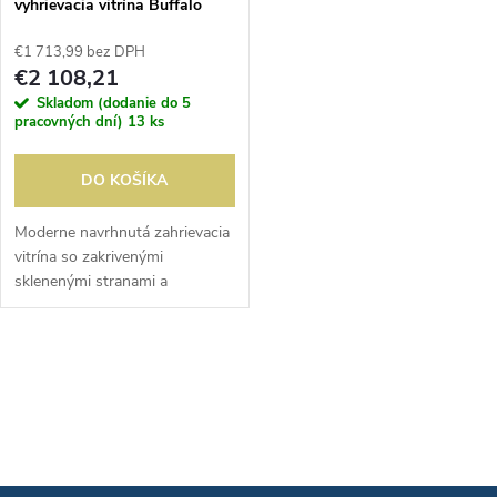
vyhrievacia vitrína Buffalo
€1 713,99 bez DPH
€2 108,21
Skladom (dodanie do 5
pracovných dní)
13 ks
DO KOŠÍKA
Moderne navrhnutá zahrievacia
vitrína so zakrivenými
sklenenými stranami a
otvorenou prednou časťou na
stimuláciu impulzívneho
predaja. Kompaktný, no
O
priestranný model je...
v
l