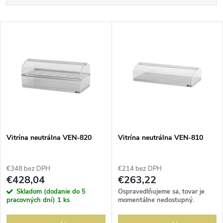
a
Najlacnejšie
V
Najdrahšie
d
ý
Abecedne
e
p
n
i
i
s
e
Vitrína neutrálna VEN-820
Vitrína neutrálna VEN-810
p
p
€348 bez DPH
€214 bez DPH
r
€428,04
€263,22
r
Skladom (dodanie do 5
Ospravedlňujeme sa, tovar je
o
pracovných dní)
1 ks
momentálne nedostupný.
o