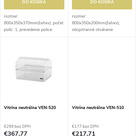
d
DO KOŠÍKA
DO KOŠÍKA
d
u
rozmer:
rozmer:
800x350x370mm(šxhxv); počet
800x350x200mm(šxhxv);
u
políc: 1; prevedenie police:
obojstranné otváranie
k
roštová; obojstranné otváranie
k
t
t
o
o
v
v
Vitrína neutrálna VEN-520
Vitrína neutrálna VEN-510
€299 bez DPH
€177 bez DPH
€367,77
€217,71