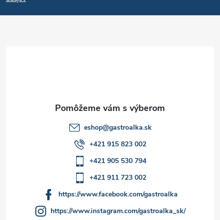
p
ä
t
i
e
eshop
@
gastroalka.sk
+421 915 823 002
+421 905 530 794
+421 911 723 002
https://www.facebook.com/gastroalka
https://www.instagram.com/gastroalka_sk/