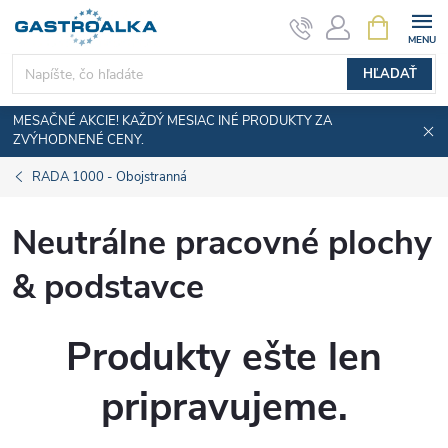
Prejsť
NÁKUPN
KOŠÍK
na
obsah
HĽADAŤ
MESAČNÉ AKCIE! KAŽDÝ MESIAC INÉ PRODUKTY ZA
ZVÝHODNENÉ CENY.
RADA 1000 - Obojstranná
Neutrálne pracovné plochy
& podstavce
Produkty ešte len
pripravujeme.