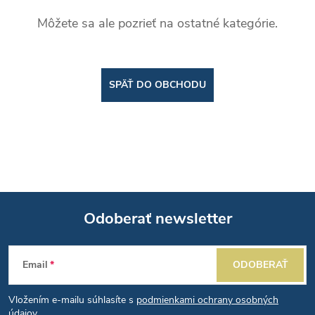
Môžete sa ale pozrieť na ostatné kategórie.
SPÄŤ DO OBCHODU
Odoberať newsletter
Z
Email
ODOBERAŤ
á
Vložením e-mailu súhlasíte s
podmienkami ochrany osobných
údajov