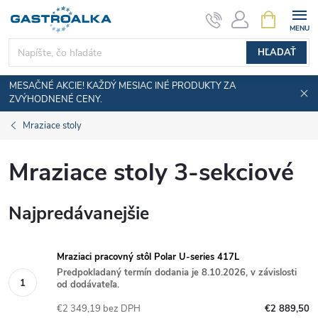
Prejsť
NÁKUPN
KOŠÍK
na
obsah
HĽADAŤ
MESAČNÉ AKCIE! KAŽDÝ MESIAC INÉ PRODUKTY ZA
ZVÝHODNENÉ CENY.
Mraziace stoly
Mraziace stoly 3-sekciové
Najpredávanejšie
Mraziaci pracovný stôl Polar U-series 417L
Predpokladaný termín dodania je 8.10.2026, v závislosti
od dodávateľa.
€2 349,19 bez DPH
€2 889,50