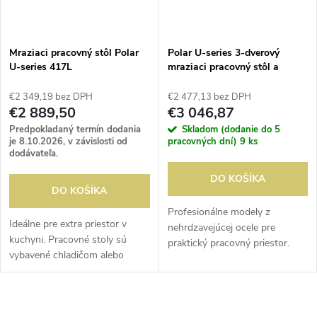
i
i
s
e
Mraziaci pracovný stôl Polar
Polar U-series 3-dverový
U-series 417L
mraziaci pracovný stôl a
p
operadlo 417L
p
€2 349,19 bez DPH
€2 477,13 bez DPH
r
€2 889,50
€3 046,87
r
Predpokladaný termín dodania
Skladom (dodanie do 5
o
je 8.10.2026, v závislosti od
pracovných dní)
9 ks
dodávateľa.
o
d
DO KOŠÍKA
DO KOŠÍKA
d
u
Profesionálne modely z
Ideálne pre extra priestor v
nehrdzavejúcej ocele pre
u
kuchyni. Pracovné stoly sú
praktický pracovný priestor.
k
vybavené chladičom alebo
Poloautomatické odmrazovanie
k
mrazničkou. Poloautomatické
s časovým intervalom a
t
odmrazovanie s časovým
vybavené digitálnym displejom.
t
intervalom. S digitálnym
Kompletné s...
O