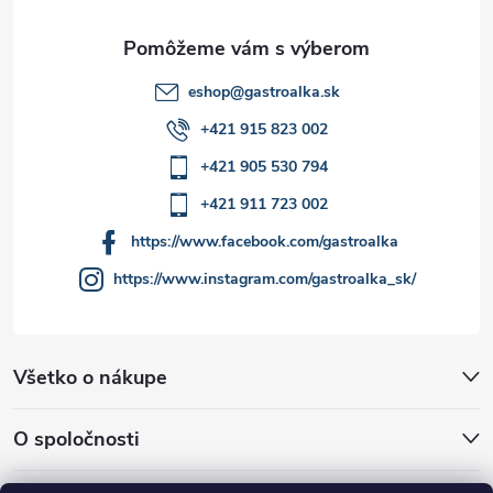
e
k
y
eshop
@
gastroalka.sk
v
+421 915 823 002
ý
+421 905 530 794
p
+421 911 723 002
i
https://www.facebook.com/gastroalka
https://www.instagram.com/gastroalka_sk/
s
u
Všetko o nákupe
O spoločnosti