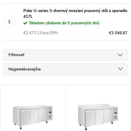
Polar U-series 3-dverový mraziaci pracovný stôl a operadlo
417L
Skladom (dodanie do 5 pracovných dní)
€2 477,13 bez DPH
€3 046,87
Filtrovať
R
Najpredávanejšie
a
Najlacnejšie
V
Najdrahšie
d
ý
Abecedne
e
p
n