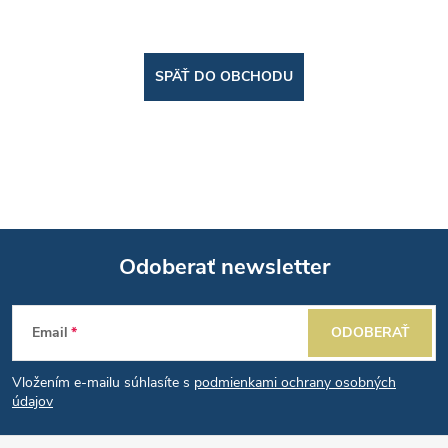
SPÄŤ DO OBCHODU
Odoberať newsletter
Z
Email
ODOBERAŤ
á
Vložením e-mailu súhlasíte s
podmienkami ochrany osobných
p
údajov