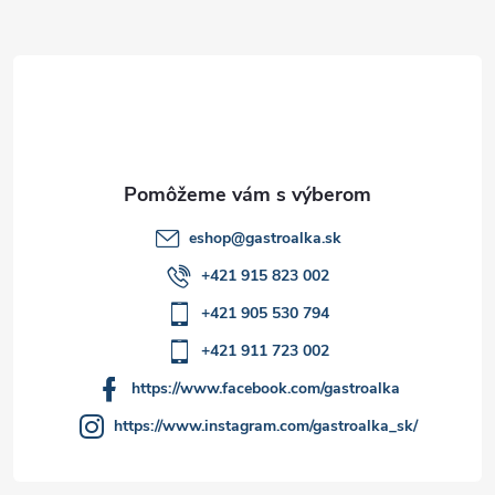
ä
t
i
e
eshop
@
gastroalka.sk
+421 915 823 002
+421 905 530 794
+421 911 723 002
https://www.facebook.com/gastroalka
https://www.instagram.com/gastroalka_sk/