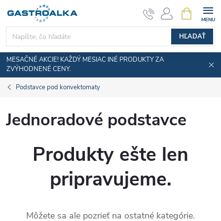
Prejsť
NÁKUPN
KOŠÍK
na
obsah
HĽADAŤ
MESAČNÉ AKCIE! KAŽDÝ MESIAC INÉ PRODUKTY ZA
ZVÝHODNENÉ CENY.
Podstavce pod konvektomaty
Jednoradové podstavce
Produkty ešte len
pripravujeme.
Môžete sa ale pozrieť na ostatné kategórie.