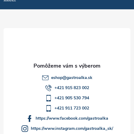
p
ä
t
i
e
eshop
@
gastroalka.sk
+421 915 823 002
+421 905 530 794
+421 911 723 002
https://www.facebook.com/gastroalka
https://www.instagram.com/gastroalka_sk/