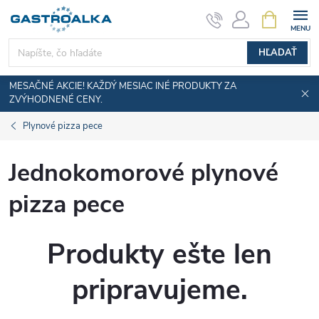
Prejsť
NÁKUPN
KOŠÍK
na
obsah
HĽADAŤ
MESAČNÉ AKCIE! KAŽDÝ MESIAC INÉ PRODUKTY ZA
ZVÝHODNENÉ CENY.
Plynové pizza pece
Jednokomorové plynové
pizza pece
Produkty ešte len
pripravujeme.