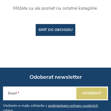
Môžete sa ale pozrieť na ostatné kategórie.
SPÄŤ DO OBCHODU
Odoberať newsletter
Z
Email
ODOBERAŤ
á
Vložením e-mailu súhlasíte s
podmienkami ochrany osobných
údajov