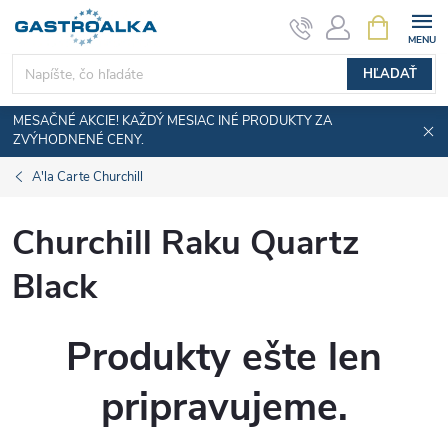
Prejsť
NÁKUPN
KOŠÍK
na
obsah
HĽADAŤ
MESAČNÉ AKCIE! KAŽDÝ MESIAC INÉ PRODUKTY ZA
ZVÝHODNENÉ CENY.
A'la Carte Churchill
Churchill Raku Quartz
Black
Produkty ešte len
pripravujeme.