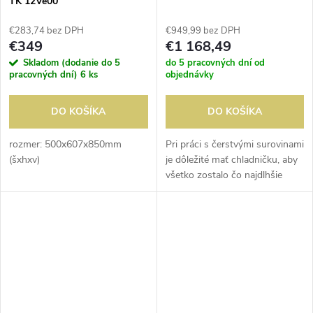
TK 12Ve00
€283,74 bez DPH
€949,99 bez DPH
€349
€1 168,49
Skladom (dodanie do 5
do 5 pracovných dní od
pracovných dní)
6 ks
objednávky
DO KOŠÍKA
DO KOŠÍKA
rozmer: 500x607x850mm
Pri práci s čerstvými surovinami
(šxhxv)
je dôležité mať chladničku, aby
všetko zostalo čo najdlhšie
chladené. Táto profesionálna
biela chladnička je dodávaná v
bielej farbe a má hrubý...