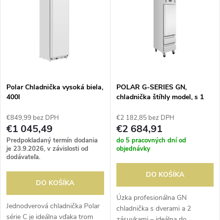
ý
Abecedne
e
p
n
i
i
s
e
Polar Chladnička vysoká biela,
POLAR G-SERIES GN,
400l
chladnička štíhly model, s 1
p
dverami a 2 zásuvkami
p
€849,99 bez DPH
€2 182,85 bez DPH
r
€1 045,49
€2 684,91
r
Predpokladaný termín dodania
do 5 pracovných dní od
o
je 23.9.2026, v závislosti od
objednávky
dodávateľa.
o
d
DO KOŠÍKA
DO KOŠÍKA
d
u
Úzka profesionálna GN
Jednodverová chladnička Polar
chladnička s dverami a 2
u
série C je ideálna vďaka trom
zásuvkami – ideálna do