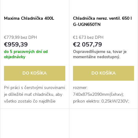
Maxima Chladnička 400L
Chladnička nerez. ventil. 650 l
G-UGN650TN
€779,99 bez DPH
€1 673 bez DPH
€959,39
€2 057,79
do 5 pracovných dní od
Ospravedlňujeme sa, tovar je
objednávky
momentálne nedostupný.
DO KOŠÍKA
DO KOŠÍKA
Pri práci s čerstvými surovinami
rozmer:
je dôležité mať chladničku, aby
740x875x2090mm(šxhxv);
všetko zostalo čo najdlhšie
príkon elektro: 0,25kW/230V;
chladené. Táto profesionálna
objem: 560 l; chladenie:
biela chladnička má hrubý
ventilované; dvere: plné, pravé,
objem 400 l a je vybavená...
s možnosťou otočenia;
vonkajšie prevedenie:
nerezová;...