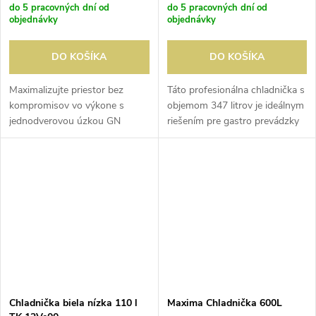
do 5 pracovných dní od
do 5 pracovných dní od
objednávky
objednávky
DO KOŠÍKA
DO KOŠÍKA
Maximalizujte priestor bez
Táto profesionálna chladnička s
kompromisov vo výkone s
objemom 347 litrov je ideálnym
jednodverovou úzkou GN
riešením pre gastro prevádzky
chladničkou Polar G-Series.
aj predajné priestory. Vďaka
Vďaka kompaktným rozmerom
ventilačnému chladiacemu
a veľkorysému objemu 292 l je
systému zabezpečuje
ideálnym riešením...
rovnomerné...
Chladnička biela nízka 110 l
Maxima Chladnička 600L