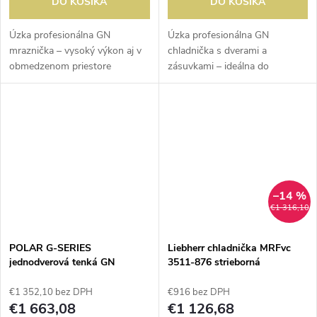
DO KOŠÍKA
DO KOŠÍKA
Úzka profesionálna GN
Úzka profesionálna GN
mraznička – vysoký výkon aj v
chladnička s dverami a
obmedzenom priestore
zásuvkami – ideálna do
Kompaktná, no výkonná
menších gastro prevádzok.
mraznička Polar ponúka
Kompaktná, no výkonná
spoľahlivé riešenie pre
chladnička Polar ponúka
profesionálne kuchyne s...
efektívne riešenie pre
profesionálne...
–14 %
€1 316,10
POLAR G-SERIES
Liebherr chladnička MRFvc
jednodverová tenká GN
3511-876 strieborná
chladnička
€1 352,10 bez DPH
€916 bez DPH
€1 663,08
€1 126,68