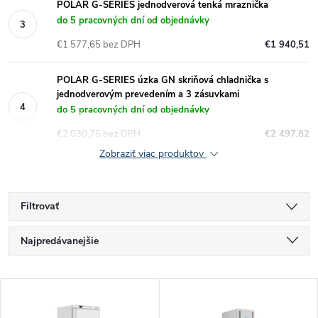
POLAR G-SERIES jednodverová tenká mraznička
do 5 pracovných dní od objednávky
€1 577,65 bez DPH
€1 940,51
POLAR G-SERIES úzka GN skriňová chladnička s
jednodverovým prevedením a 3 zásuvkami
do 5 pracovných dní od objednávky
€2 030,75 bez DPH
€2 497,82
Zobraziť viac produktov
Filtrovať
R
Najpredávanejšie
a
Najlacnejšie
V
Najdrahšie
d