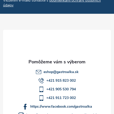
e
r
Vložením e-mailu súhlasíte s
podmienkami ochrany osobných
p
údajov
v
ä
k
t
y
v
i
ý
e
p
i
eshop
@
gastroalka.sk
+421 915 823 002
s
+421 905 530 794
u
+421 911 723 002
https://www.facebook.com/gastroalka