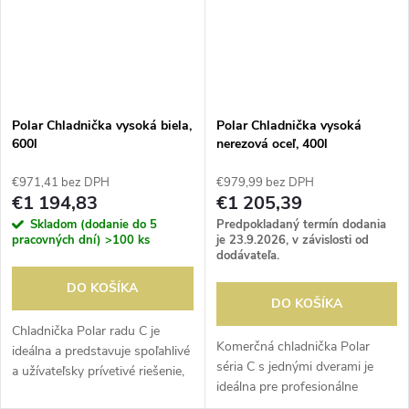
Polar Chladnička vysoká biela,
Polar Chladnička vysoká
600l
nerezová oceľ, 400l
€971,41 bez DPH
€979,99 bez DPH
€1 194,83
€1 205,39
Skladom (dodanie do 5
Predpokladaný termín dodania
pracovných dní)
>100 ks
je 23.9.2026, v závislosti od
dodávateľa.
DO KOŠÍKA
DO KOŠÍKA
Chladnička Polar radu C je
Komerčná chladnička Polar
ideálna a predstavuje spoľahlivé
séria C s jednými dverami je
a užívateľsky prívetivé riešenie,
ideálna pre profesionálne
ktoré ponúka veľkorysú úložnú
kuchyne a ponúka veľkorysý