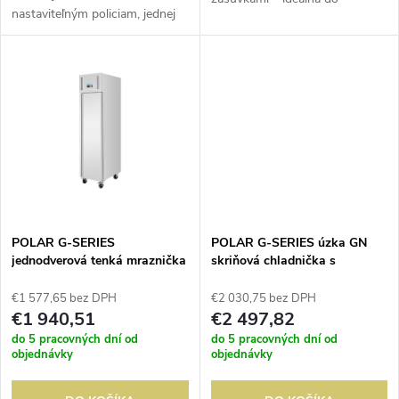
k
nastaviteľným policiam, jednej
menších prevádzok. Kompaktná
k
polovičnej polici,
chladnička Polar ponúka
t
nastaviteľnému displeju teploty
vysokú kapacitu v úzkom
t
a uzamykateľným dverám ma...
prevedení, ideálnom pre...
o
o
v
v
POLAR G-SERIES
POLAR G-SERIES úzka GN
jednodverová tenká mraznička
skriňová chladnička s
jednodverovým prevedením a 3
zásuvkami
€1 577,65 bez DPH
€2 030,75 bez DPH
€1 940,51
€2 497,82
do 5 pracovných dní od
do 5 pracovných dní od
objednávky
objednávky