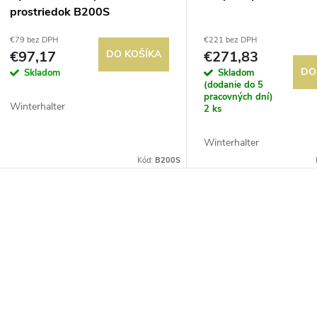
prostriedok B200S
€79 bez DPH
€221 bez DPH
€97,17
DO KOŠÍKA
€271,83
DO
Skladom
Skladom
(dodanie do 5
pracovných dní)
Winterhalter
2 ks
Winterhalter
Kód:
B200S
O
v
á