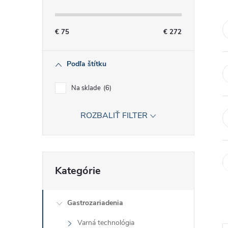
č
n
€
75
€
272
ý
Podľa štítku
p
Na sklade
6
a
ROZBALIŤ FILTER
n
e
Preskočiť
Kategórie
kategórie
l
Gastrozariadenia
Varná technológia