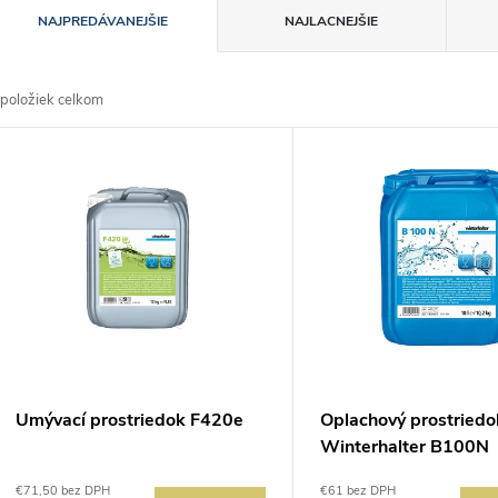
R
NAJPREDÁVANEJŠIE
NAJLACNEJŠIE
a
položiek celkom
d
V
e
ý
n
p
e
s
p
p
Umývací prostriedok F420e
Oplachový prostriedo
r
Winterhalter B100N
r
€71,50 bez DPH
€61 bez DPH