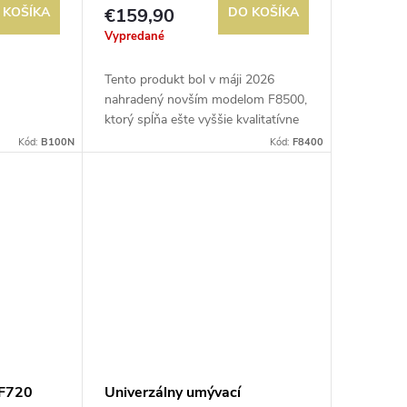
 KOŠÍKA
€159,90
DO KOŠÍKA
Vypredané
Tento produkt bol v máji 2026
nahradený novším modelom F8500,
ktorý spĺňa ešte vyššie kvalitatívne
štandardy a zároveň je cenovo
Kód:
B100N
Kód:
F8400
výhodnejší ako pôvodný model
F8400. Nižšie je...
 F720
Univerzálny umývací