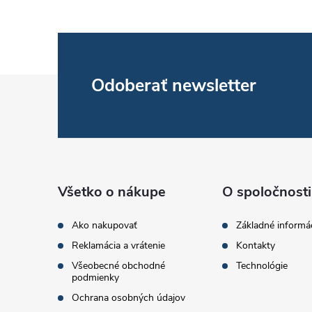
Z
Odoberať newsletter
i
á
p
r
ä
Všetko o nákupe
O spoločnosti
t
Ako nakupovať
Základné informá
Reklamácia a vrátenie
Kontakty
i
Všeobecné obchodné
Technológie
podmienky
e
Ochrana osobných údajov