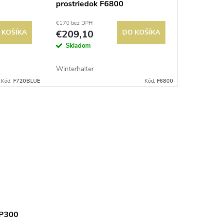
prostriedok F6800
€170 bez DPH
 KOŠÍKA
€209,10
DO KOŠÍKA
Skladom
Winterhalter
Kód:
F720BLUE
Kód:
F6800
 P300