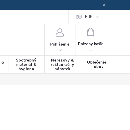
EUR
NÁKUPNÝ
KOŠÍK
Prázdny košík
Prihlásenie
Spotrebný
Nerezový &
a &
Oblečenie &
materiál &
reštauračný
SLU
obuv
hygiena
nábytok