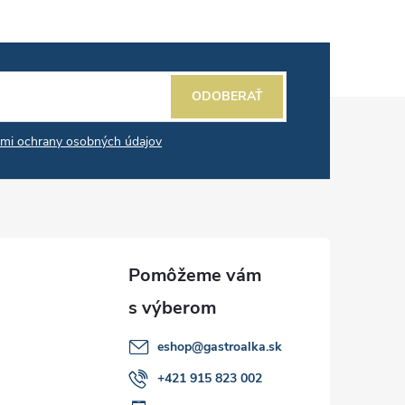
ODOBERAŤ
mi ochrany osobných údajov
eshop
@
gastroalka.sk
+421 915 823 002