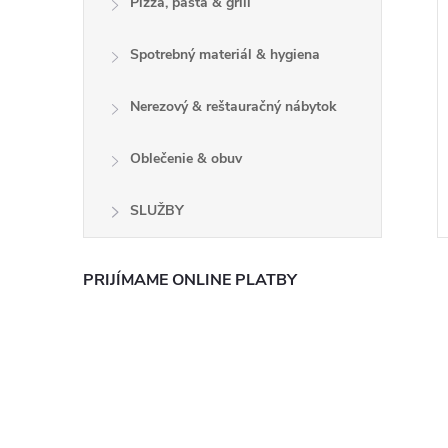
Pizza, pasta & grill
Spotrebný materiál & hygiena
Nerezový & reštauračný nábytok
Oblečenie & obuv
SLUŽBY
PRIJÍMAME ONLINE PLATBY
l