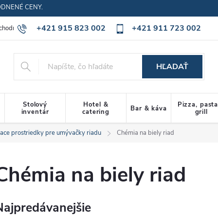
ODNENÉ CENY.
+421 915 823 002
+421 911 723 002
chodné podmienky
Ochrana osobných údajov
Cookies policy
HĽADAŤ
Stolový
Hotel &
Pizza, past
Bar & káva
inventár
catering
grill
iace prostriedky pre umývačky riadu
Chémia na biely riad
Chémia na biely riad
Najpredávanejšie