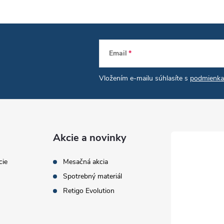
d
a
c
Email
Vložením e-mailu súhlasíte s
podmienka
e
p
Akcie a novinky
v
cie
Mesačná akcia
k
Spotrebný materiál
y
Retigo Evolution
v