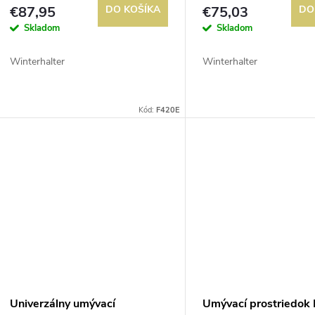
o
€87,95
DO KOŠÍKA
€75,03
DO
o
Skladom
Skladom
d
d
Winterhalter
Winterhalter
u
u
k
Kód:
F420E
k
t
t
o
o
v
v
Univerzálny umývací
Umývací prostriedok