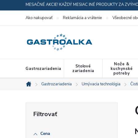
Prejsť
MESAČNÉ AKCIE! KAŽDÝ MESIAC INÉ PRODUKTY ZA ZVÝH
na
Ako nakupovať
Reklamácia a vrátenie
Všeobecné ob
obsah
Nože &
Stolové
Gastrozariadenia
kuchynské
zariadenia
potreby
Gastrozariadenia
Umývacia technológia
Čist
Domov
B
o
Cena