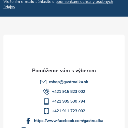
e
r
Vložením e-mailu súhlasíte s
podmienkami ochrany osobných
p
údajov
v
ä
k
t
y
v
i
ý
e
p
i
eshop
@
gastroalka.sk
+421 915 823 002
s
+421 905 530 794
u
+421 911 723 002
https://www.facebook.com/gastroalka