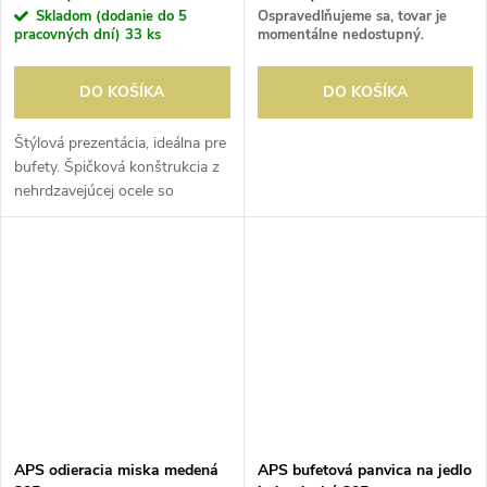
Skladom (dodanie do 5
Ospravedlňujeme sa, tovar je
pracovných dní)
33 ks
momentálne nedostupný.
DO KOŠÍKA
DO KOŠÍKA
Štýlová prezentácia, ideálna pre
bufety. Špičková konštrukcia z
nehrdzavejúcej ocele so
sklenenými časťami vo
vrchnákoch, takže jedlo je
viditeľné a zároveň
zapečatené....
APS odieracia miska medená
APS bufetová panvica na jedlo