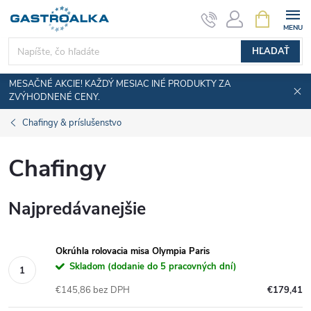
Prejsť
NÁKUPN
KOŠÍK
na
obsah
HĽADAŤ
MESAČNÉ AKCIE! KAŽDÝ MESIAC INÉ PRODUKTY ZA
ZVÝHODNENÉ CENY.
Chafingy & príslušenstvo
Chafingy
Najpredávanejšie
Okrúhla rolovacia misa Olympia Paris
Skladom (dodanie do 5 pracovných dní)
€145,86 bez DPH
€179,41