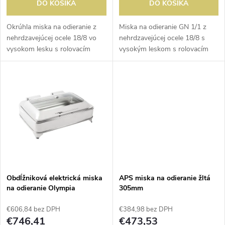
d
DO KOŠÍKA
DO KOŠÍKA
d
u
Okrúhla miska na odieranie z
Miska na odieranie GN 1/1 z
nehrdzavejúcej ocele 18/8 vo
nehrdzavejúcej ocele 18/8 s
u
vysokom lesku s rolovacím
vysokým leskom s rolovacím
k
vekom. Nohy vyrobené z
vekom. Kompletný s nádobou
k
nerezového plechu. Kompletný
na vodu, nádobou na jedlo,
t
s nádobou na vodu, nádobou
vekom a 2 držiakmi palivovej
t
na jedlo,...
pasty....
o
o
v
v
Obdĺžniková elektrická miska
APS miska na odieranie žltá
na odieranie Olympia
305mm
€606,84 bez DPH
€384,98 bez DPH
€746,41
€473,53