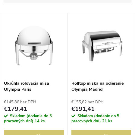
a
Najlacnejšie
V
Najdrahšie
d
ý
Abecedne
e
p
n
i
i
s
e
Okrúhla rolovacia misa
Rolltop miska na odieranie
Olympia Paris
Olympia Madrid
p
p
€145,86 bez DPH
€155,62 bez DPH
r
€179,41
€191,41
r
Skladom (dodanie do 5
Skladom (dodanie do 5
o
pracovných dní)
14 ks
pracovných dní)
21 ks
o