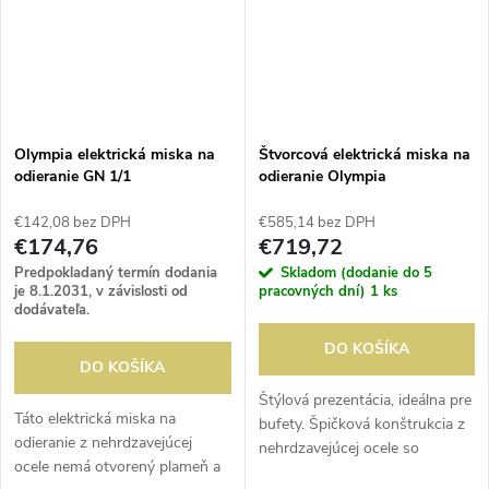
Olympia elektrická miska na
Štvorcová elektrická miska na
odieranie GN 1/1
odieranie Olympia
€142,08 bez DPH
€585,14 bez DPH
€174,76
€719,72
Predpokladaný termín dodania
Skladom (dodanie do 5
je 8.1.2031, v závislosti od
pracovných dní)
1 ks
dodávateľa.
DO KOŠÍKA
DO KOŠÍKA
Štýlová prezentácia, ideálna pre
Táto elektrická miska na
bufety. Špičková konštrukcia z
odieranie z nehrdzavejúcej
nehrdzavejúcej ocele so
ocele nemá otvorený plameň a
sklenenými časťami vo