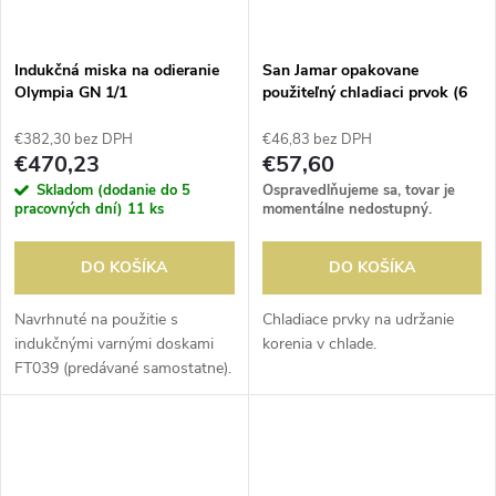
Indukčná miska na odieranie
San Jamar opakovane
Olympia GN 1/1
použiteľný chladiaci prvok (6
kusov)
€382,30 bez DPH
€46,83 bez DPH
€470,23
€57,60
Skladom (dodanie do 5
Ospravedlňujeme sa, tovar je
pracovných dní)
11 ks
momentálne nedostupný.
DO KOŠÍKA
DO KOŠÍKA
Navrhnuté na použitie s
Chladiace prvky na udržanie
indukčnými varnými doskami
korenia v chlade.
FT039 (predávané samostatne).
Efektívny a energeticky
efektívny spôsob, ako udržať
jedlo teplé.