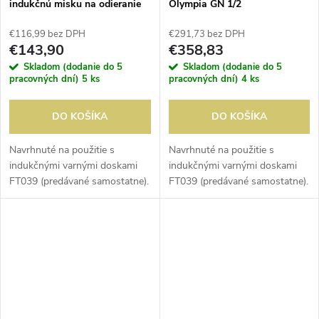
indukčnú misku na odieranie
Olympia GN 1/2
GN 1/1
€116,99 bez DPH
€291,73 bez DPH
€143,90
€358,83
Skladom (dodanie do 5
Skladom (dodanie do 5
pracovných dní)
5 ks
pracovných dní)
4 ks
DO KOŠÍKA
DO KOŠÍKA
Navrhnuté na použitie s
Navrhnuté na použitie s
indukčnými varnými doskami
indukčnými varnými doskami
FT039 (predávané samostatne).
FT039 (predávané samostatne).
Efektívny a energeticky
Efektívny a energeticky
efektívny spôsob, ako udržať
efektívny spôsob, ako udržať
jedlo teplé.
jedlo teplé.