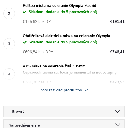
Rolltop miska na odieranie Olympia Madrid
Skladom (dodanie do 5 pracovných dní)
€155,62 bez DPH
€191,41
Obdĺžniková elektrická miska na odieranie Olympia
Skladom (dodanie do 5 pracovných dní)
€606,84 bez DPH
€746,41
APS miska na odieranie žltá 305mm
Ospravedlňujeme sa, tovar je momentálne nedostupný.
€384,98 bez DPH
€473,53
Zobraziť viac produktov
Filtrovať
R
Najpredávanejšie