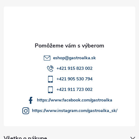
p
t
r
i
v
e
k
y
eshop
@
gastroalka.sk
v
+421 915 823 002
ý
+421 905 530 794
p
+421 911 723 002
i
https://www.facebook.com/gastroalka
https://www.instagram.com/gastroalka_sk/
s
u
Všetko o nákupe