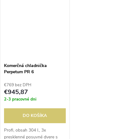
odmrazovanie. Dostupné v
odmrazovanie. Dostupné v
dvoch...
dvoch...
Komerčná chladnička
Perpetum PR 6
€769 bez DPH
€945,87
2-3 pracovné dni
DO KOŠÍKA
Profi, obsah 304 l., 3x
presklenné posuvné dvere s