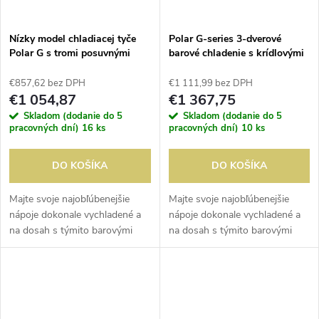
Nízky model chladiacej tyče
Polar G-series 3-dverové
Polar G s tromi posuvnými
barové chladenie s krídlovými
dverami 320L
dverami z nerezovej ocele
330L
€857,62 bez DPH
€1 111,99 bez DPH
€1 054,87
€1 367,75
Skladom (dodanie do 5
Skladom (dodanie do 5
pracovných dní)
16 ks
pracovných dní)
10 ks
DO KOŠÍKA
DO KOŠÍKA
Majte svoje najobľúbenejšie
Majte svoje najobľúbenejšie
nápoje dokonale vychladené a
nápoje dokonale vychladené a
na dosah s týmito barovými
na dosah s týmito barovými
chladičmi. Integrovaná regulácia
chladičmi. Integrovaná regulácia
teploty a poloautomatické
teploty a poloautomatické
odmrazovanie. Dostupné v
odmrazovanie. Dostupné v
dvoch...
dvoch...