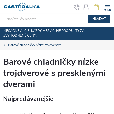
Prejsť
NÁKUPN
KOŠÍK
na
obsah
HĽADAŤ
MESAČNÉ AKCIE! KAŽDÝ MESIAC INÉ PRODUKTY ZA
ZVÝHODNENÉ CENY.
Barové chladničky nízke trojdverové
Barové chladničky nízke
trojdverové s presklenými
dverami
Najpredávanejšie