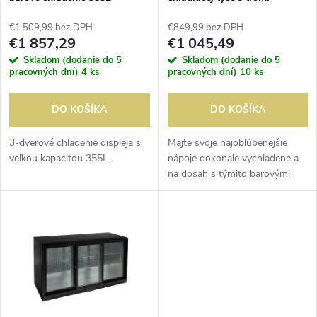
p
skladacími dverami 320L
p
€1 509,99 bez DPH
€849,99 bez DPH
r
€1 857,29
€1 045,49
r
Skladom (dodanie do 5
Skladom (dodanie do 5
o
pracovných dní)
4 ks
pracovných dní)
10 ks
o
d
DO KOŠÍKA
DO KOŠÍKA
d
u
3-dverové chladenie displeja s
Majte svoje najobľúbenejšie
veľkou kapacitou 355L.
nápoje dokonale vychladené a
u
na dosah s týmito barovými
k
chladičmi. Integrovaná regulácia
k
teploty a poloautomatické
t
odmrazovanie. Dostupné v
t
dvoch...
o
o
v
v