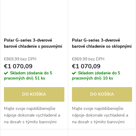
Polar G-series 3-dverové
Polar G-series 3-dverové
barové chladenie s posuvnými
barové chladenie so sklopnými
dverami čierna 330L
dverami čierna 330L
€869,99 bez DPH
€869,99 bez DPH
€1 070,09
€1 070,09
Skladom (dodanie do 5
Skladom (dodanie do 5
pracovných dní)
51 ks
pracovných dní)
10 ks
DO KOŠÍKA
DO KOŠÍKA
Majte svoje najobľúbenejšie
Majte svoje najobľúbenejšie
nápoje dokonale vychladené a
nápoje dokonale vychladené a
na dosah s týmito barovými
na dosah s týmito barovými
chladičmi. Integrovaná regulácia
chladičmi. Integrovaná regulácia
teploty a poloautomatické
teploty a poloautomatické