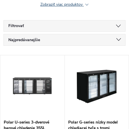
Zobraziť viac produktov
Filtrovať
R
Najpredávanejšie
a
Najlacnejšie
V
Najdrahšie
d
ý
Abecedne
e
p
n
i
i
s
e
Polar U-series 3-dverové
Polar G-series nízky model
barové chladenie 355L
chladiacej tyče s tromi