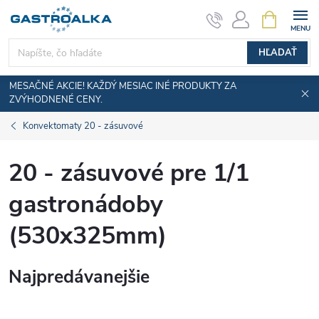
Prejsť
NÁKUPN
KOŠÍK
na
obsah
HĽADAŤ
MESAČNÉ AKCIE! KAŽDÝ MESIAC INÉ PRODUKTY ZA
ZVÝHODNENÉ CENY.
Konvektomaty 20 - zásuvové
20 - zásuvové pre 1/1
gastronádoby
(530x325mm)
Najpredávanejšie