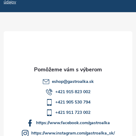
p
i
údajov
e
ä
p
t
r
i
v
e
k
y
eshop
@
gastroalka.sk
v
+421 915 823 002
ý
+421 905 530 794
p
+421 911 723 002
i
https://www.facebook.com/gastroalka
https://www.instagram.com/gastroalka_sk/