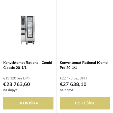
o
dotykovým 10" displejom
ktorý kombinuje úžasnú
o
SmartTouch, maximálnou
jednoduchosť ovládania vďaka
d
efektivitou a komfortom pre
7“ dotykovému displeju so
d
používateľa. Automatizácia...
systémom Vision...
u
u
k
k
t
t
Konvektomat Rational iCombi
Konvektomat Rational iCombi
o
Classic 20-1/1
Pro 20-1/1
o
v
€19 320 bez DPH
€22 470 bez DPH
v
€23 763,60
€27 638,10
na dopyt
na dopyt
DO KOŠÍKA
DO KOŠÍKA