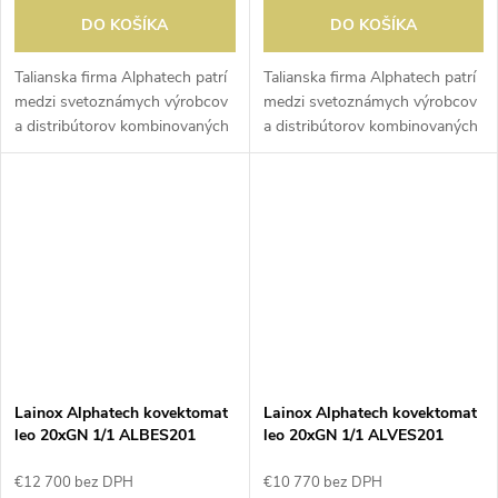
DO KOŠÍKA
DO KOŠÍKA
Talianska firma Alphatech patrí
Talianska firma Alphatech patrí
medzi svetoznámych výrobcov
medzi svetoznámych výrobcov
a distribútorov kombinovaných
a distribútorov kombinovaných
pecí a konvektomatov, ktoré sú
pecí a konvektomatov, ktoré sú
ideálne pre všetky typy varenia
ideálne pre všetky typy varenia
a pečenia. Ich produkty...
a pečenia. Ich produkty...
Lainox Alphatech kovektomat
Lainox Alphatech kovektomat
leo 20xGN 1/1 ALBES201
leo 20xGN 1/1 ALVES201
€12 700 bez DPH
€10 770 bez DPH