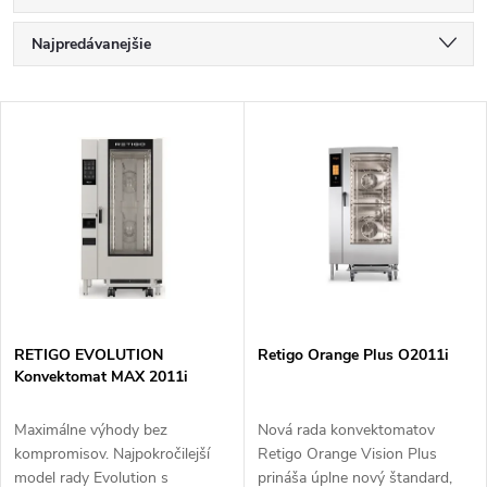
R
Najpredávanejšie
a
Najlacnejšie
V
Najdrahšie
d
ý
Abecedne
e
p
n
i
i
s
e
RETIGO EVOLUTION
Retigo Orange Plus O2011i
Konvektomat MAX 2011i
p
p
Maximálne výhody bez
Nová rada konvektomatov
r
kompromisov. Najpokročilejší
Retigo Orange Vision Plus
r
model rady Evolution s
prináša úplne nový štandard,