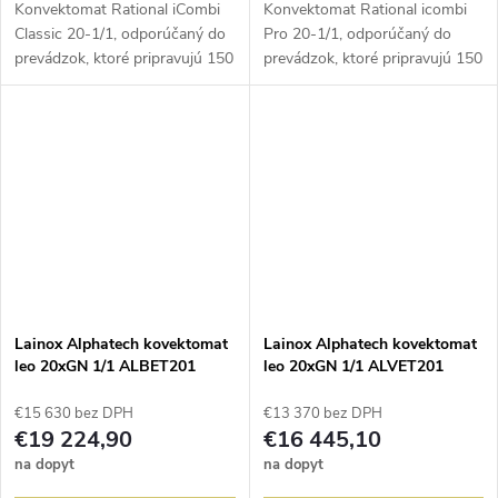
Konvektomat Rational iCombi
Konvektomat Rational icombi
Classic 20-1/1, odporúčaný do
Pro 20-1/1, odporúčaný do
prevádzok, ktoré pripravujú 150
prevádzok, ktoré pripravujú 150
až 300 porcií.
až 300 porcií.
Lainox Alphatech kovektomat
Lainox Alphatech kovektomat
leo 20xGN 1/1 ALBET201
leo 20xGN 1/1 ALVET201
€15 630 bez DPH
€13 370 bez DPH
€19 224,90
€16 445,10
na dopyt
na dopyt