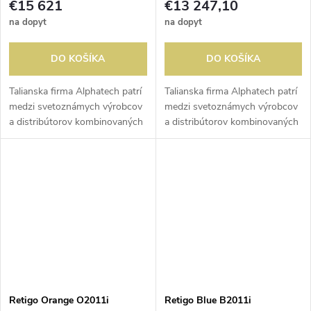
€15 621
€13 247,10
na dopyt
na dopyt
DO KOŠÍKA
DO KOŠÍKA
Talianska firma Alphatech patrí
Talianska firma Alphatech patrí
medzi svetoznámych výrobcov
medzi svetoznámych výrobcov
a distribútorov kombinovaných
a distribútorov kombinovaných
pecí a konvektomatov, ktoré sú
pecí a konvektomatov, ktoré sú
ideálne pre všetky typy varenia
ideálne pre všetky typy varenia
a pečenia. Ich produkty...
a pečenia. Ich produkty...
Retigo Orange O2011i
Retigo Blue B2011i