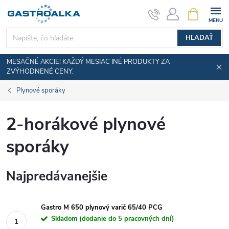
Prejsť
NÁKUPN
KOŠÍK
na
obsah
HĽADAŤ
MESAČNÉ AKCIE! KAŽDÝ MESIAC INÉ PRODUKTY ZA
ZVÝHODNENÉ CENY.
Plynové sporáky
2-horákové plynové
sporáky
Najpredávanejšie
Gastro M 650 plynový varič 65/40 PCG
Skladom (dodanie do 5 pracovných dní)