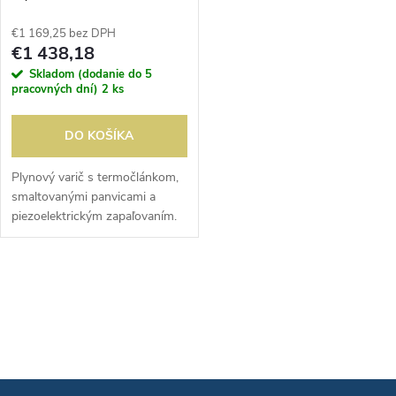
p
p
€1 169,25 bez DPH
r
€1 438,18
r
Skladom (dodanie do 5
o
pracovných dní)
2 ks
o
d
DO KOŠÍKA
d
u
Plynový varič s termočlánkom,
smaltovanými panvicami a
u
piezoelektrickým zapaľovaním.
k
Štandardná verzia na zemný
k
plyn. Súprava na prestavbu je
t
súčasťou dodávky pre
O
t
inštalatéra...
o
v
o
l
v
v
á