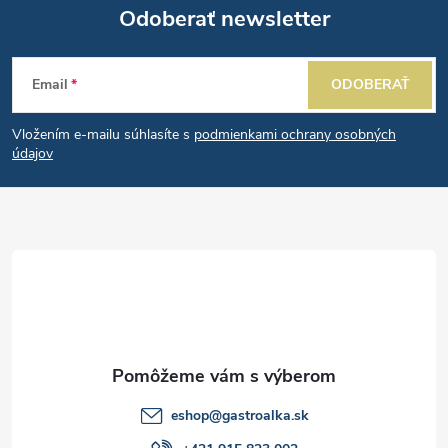
Odoberať newsletter
d
Z
a
Email
ODOBERAŤ
á
c
Vložením e-mailu súhlasíte s
podmienkami ochrany osobných
p
i
údajov
e
ä
p
t
r
i
v
e
k
y
eshop
@
gastroalka.sk
v