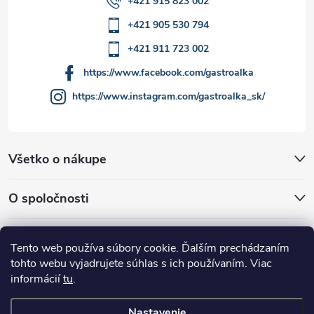
+421 915 823 002
ý
+421 905 530 794
p
+421 911 723 002
i
https://www.facebook.com/gastroalka
https://www.instagram.com/gastroalka_sk/
s
u
Všetko o nákupe
O spoločnosti
Akcie a novinky
Tento web používa súbory cookie. Ďalším prechádzaním
tohto webu vyjadrujete súhlas s ich používaním. Viac
informácií
tu
.
Nastavenie