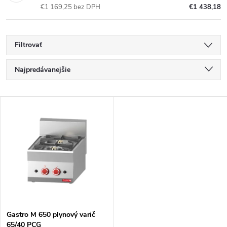
€1 169,25 bez DPH
€1 438,18
Filtrovať
R
Najpredávanejšie
a
Najlacnejšie
V
Najdrahšie
d
ý
Abecedne
e
p
n
i
i
s
e
Gastro M 650 plynový varič
65/40 PCG