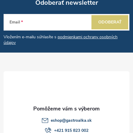
Odoberať newsletter
Z
Email
ODOBERAŤ
á
Vložením e-mailu súhlasíte s
podmienkami ochrany osobných
p
údajov
ä
t
i
e
eshop
@
gastroalka.sk
+421 915 823 002