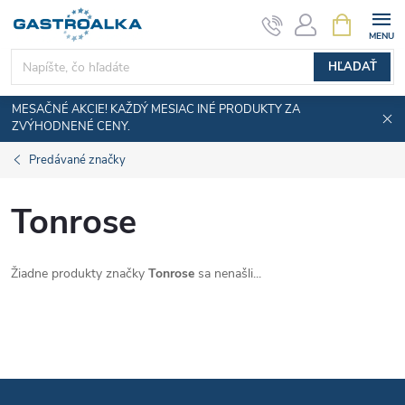
Prejsť
NÁKUPN
KOŠÍK
na
obsah
HĽADAŤ
MESAČNÉ AKCIE! KAŽDÝ MESIAC INÉ PRODUKTY ZA
ZVÝHODNENÉ CENY.
Predávané značky
Tonrose
Žiadne produkty značky
Tonrose
sa nenašli...