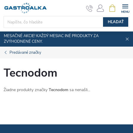
Prejsť
NÁKUPN
KOŠÍK
na
obsah
HĽADAŤ
MESAČNÉ AKCIE! KAŽDÝ MESIAC INÉ PRODUKTY ZA
ZVÝHODNENÉ CENY.
Predávané značky
Tecnodom
Žiadne produkty značky
Tecnodom
sa nenašli...