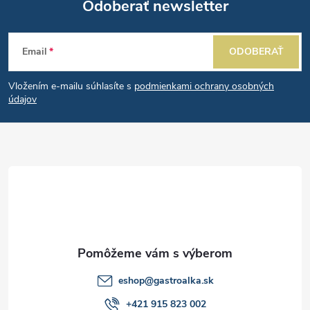
Odoberať newsletter
Z
Email
ODOBERAŤ
á
Vložením e-mailu súhlasíte s
podmienkami ochrany osobných
p
údajov
ä
t
i
e
eshop
@
gastroalka.sk
+421 915 823 002