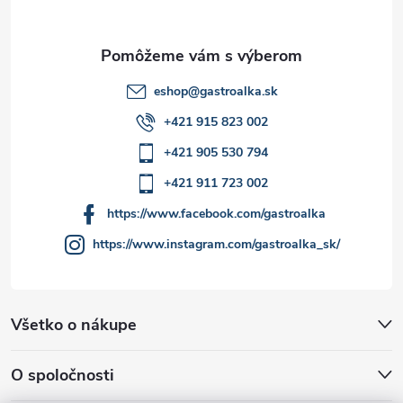
i
v
e
k
y
eshop
@
gastroalka.sk
v
+421 915 823 002
ý
+421 905 530 794
p
+421 911 723 002
i
https://www.facebook.com/gastroalka
https://www.instagram.com/gastroalka_sk/
s
u
Všetko o nákupe
O spoločnosti