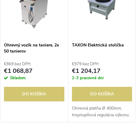
e
p
n
i
i
s
e
Ohrevný vozík na taniere, 2x
TAXON Elektrická stolička
50 tanierov
p
p
€869 bez DPH
€979 bez DPH
r
€1 068,87
€1 204,17
r
Skladom
2-3 pracovné dni
o
o
DO KOŠÍKA
DO KOŠÍKA
d
d
Ohrevná platňa Ø 400mm,
u
trojstupňová regulácia výkonu.
u
k