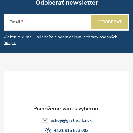
Odoberať newsletter
Z
Email
ODOBERAŤ
á
Vložením e-mailu súhlasíte s
podmienkami ochrany osobných
p
údajov
ä
t
i
e
eshop
@
gastroalka.sk
+421 915 823 002