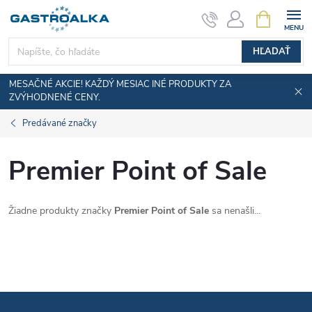
Prejsť
NÁKUPN
KOŠÍK
na
obsah
HĽADAŤ
MESAČNÉ AKCIE! KAŽDÝ MESIAC INÉ PRODUKTY ZA
ZVÝHODNENÉ CENY.
Predávané značky
Premier Point of Sale
Žiadne produkty značky
Premier Point of Sale
sa nenašli...