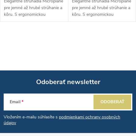
Elegantné strúhadlá Microplane
Elegantné strúhadlá Microplane
pre jemné až hrubé strúhanie a
pre jemné až hrubé strúhanie a
kôru. S ergonomickou
kôru. S ergonomickou
rukoväťou s mäkkým úchopom
rukoväťou s mäkkým úchopom
pre pohodlie a protišmykovým
pre pohodlie a protišmykovým
gumeným koncom pre extra
gumeným koncom pre extra
O
stabilitu.
stabilitu.
v
l
á
Odoberať newsletter
d
Z
a
Email
ODOBERAŤ
á
c
Vložením e-mailu súhlasíte s
podmienkami ochrany osobných
p
i
údajov