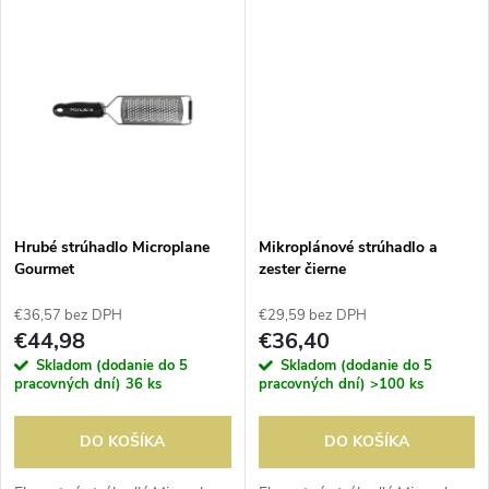
k
pre pohodlie a protišmykovým
pre pohodlie a protišmykovým
t
gumeným koncom pre extra
gumeným koncom pre extra
t
stabilitu.
stabilitu.
o
o
v
v
Hrubé strúhadlo Microplane
Mikroplánové strúhadlo a
Gourmet
zester čierne
€36,57 bez DPH
€29,59 bez DPH
€44,98
€36,40
Skladom (dodanie do 5
Skladom (dodanie do 5
pracovných dní)
36 ks
pracovných dní)
>100 ks
DO KOŠÍKA
DO KOŠÍKA