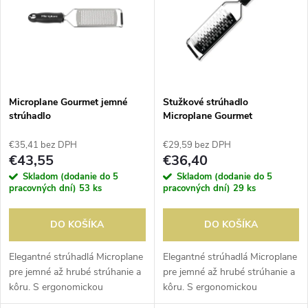
e
p
n
i
i
s
e
Microplane Gourmet jemné
Stužkové strúhadlo
strúhadlo
Microplane Gourmet
p
p
€35,41 bez DPH
€29,59 bez DPH
r
€43,55
€36,40
r
Skladom (dodanie do 5
Skladom (dodanie do 5
o
pracovných dní)
53 ks
pracovných dní)
29 ks
o
d
DO KOŠÍKA
DO KOŠÍKA
d
u
Elegantné strúhadlá Microplane
Elegantné strúhadlá Microplane
pre jemné až hrubé strúhanie a
pre jemné až hrubé strúhanie a
u
kôru. S ergonomickou
kôru. S ergonomickou
k
rukoväťou s mäkkým úchopom
rukoväťou s mäkkým úchopom