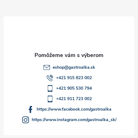
e
ä
p
t
r
i
v
e
k
y
eshop
@
gastroalka.sk
v
+421 915 823 002
ý
+421 905 530 794
p
+421 911 723 002
i
https://www.facebook.com/gastroalka
https://www.instagram.com/gastroalka_sk/
s
u